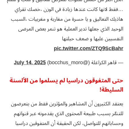
…فقط لانها كانت عندها زيادة في الوزن ،خصك تقراي
هاذيك التعاليق و يا حسرة من مغاربة و مغربيات ،السبب
الوحيد الذي جعلها تدير العملية هو تنمر بعض المرضى
النفسيين عليها و ضعف حيلتها
pic.twitter.com/ZTQ9ScBahr
— قاهر الكراغلة (@bocchus_moro)
July 14, 2025
حتى المتفوقون دراسيا لم يسلموا من الألسنة
السليطة!
يعتقد الكثيرون أن المشاهير والمؤثرين فقط من يتعرضون
للتنمّر بسبب طبيعة المحتوى الذي يقدمونه عبر قنواتهم
وحساباتهم للتواصل، لكن الحقيقة أن المتفوقين دراسيا