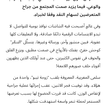
والوعي، فيما يزيد صمت المجتمع من جراح
المتعرضين لسهام النقد وفقا لخبراء.
وفي عالمٍ أصبحت فيه الشاشات نوافذ يومية للتواصل، لا
تبدو الابتسامات الرقمية دائمًا صادقة، ولا التعليقات كلها
عفوية، فبين منشور وآخر، ورسالة وغيرها، يتسلّل “التنمّر”
كوحش خفيّ، يفتك بالأرواح في صمت مطبق، ويزرع القلق
والخوف في نفوس الكثيرين، حتى عند أولئك الذين يظهرون
أقوياء خلف صورهم اللامعة!
سلمى المغربية، المعروفة بلقب “زوجة تيبو”، واحدة من
هؤلاء، وقد توفيت فجر الاثنين، عقب إجرائها عملية جراحية
لإنقاص الوزن، كانت قد قررت الخضوع لها بسبب تعرضها
المستمر لحملة تنمر واسعة استهدفت شكلها.