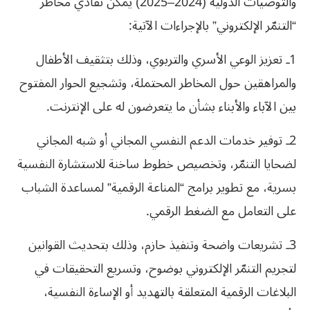
والتوصيات الدولية (2024–2025) يمكن تفادي مخاطر
“التنمّر الإلكتروني” بالإجراءات الآتية:
1ـ تعزيز الوعي الأسري والتربوي، وذلك بتثقيف الأطفال
والمراهقين حول المخاطر المحتملة، وتشجيع الحوار المفتوح
بين الآباء والأبناء بشأن ما يتعرضون له على الإنترنت.
2ـ توفير خدمات الدعم النفسي المجاني أو شبه المجاني
لضحايا التنمّر، وتخصيص خطوط ساخنة للاستشارة النفسية
بسرية، مع تطوير برامج “المناعة الرقمية” لمساعدة الشباب
على التعامل مع الضغط الرقمي.
3ـ تشريعات واضحة وتنفيذ حازم، وذلك بتحديث القوانين
لتجريم التنمّر الإلكتروني بوضوح، وتسريع التحقيقات في
البلاغات الرقمية المتعلقة بالتهديد أو الإساءة النفسية،