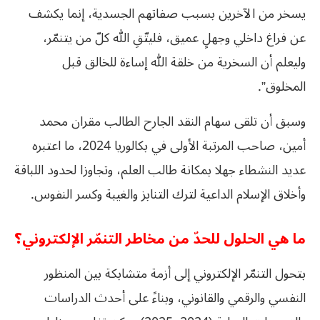
يسخر من الآخرين بسبب صفاتهم الجسدية، إنما يكشف
عن فراغ داخلي وجهلٍ عميق، فليتّقِ الله كلّ من يتنمّر،
وليعلم أن السخرية من خلقة الله إساءة للخالق قبل
المخلوق”.
وسبق أن تلقى سهام النقد الجارح الطالب مقران محمد
أمين، صاحب المرتبة الأولى في بكالوريا 2024، ما اعتبره
عديد النشطاء جهلا بمكانة طالب العلم، وتجاوزا لحدود اللباقة
وأخلاق الإسلام الداعية لترك التنابز والغيبة وكسر النفوس.
ما هي الحلول للحدّ من مخاطر التنمّر الإلكتروني؟
بتحول التنمّر الإلكتروني إلى أزمة متشابكة بين المنظور
النفسي والرقمي والقانوني، وبناءً على أحدث الدراسات