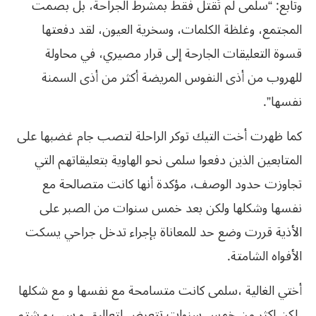
وتابع: “سلمى لم تُقتل فقط بمشرط الجراحة، بل بصمت
المجتمع، وغلظة الكلمات، وسخرية العيون، لقد دفعتها
قسوة التعليقات الجارحة إلى قرار مصيري، في محاولة
للهروب من أذى النفوس المريضة أكثر من أذى السمنة
نفسها”.
كما ظهرت أخت التيك توكر الراحلة لتصب جام غضبها على
المتابعين الذين دفعوا سلمى نحو الهاوية بتعليقاتهم التي
تجاوزت حدود الوصف، مؤكدة أنها كانت متصالحة مع
نفسها وشكلها ولكن بعد خمس سنوات من الصبر على
الأذية قررت وضع حد للمعاناة بإجراء تدخل جراحي يسكت
الأفواه الشامتة.
أختي الغالية ،سلمى كانت متسامحة مع نفسها و مع شكلها
،لكن اكثر من خمس سنوات تتعرض لتعاليق و سب و شتم