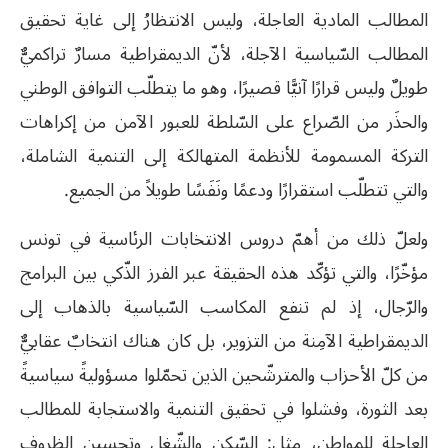
المطالب المادية العاجلة، وليس الانتظارُ إلى غاية تحقيق
المطالب السّياسية الآجلة، لأنّ الديمقراطية مسارٌ تراكميٌّ
طويلٌ وليس قرارًا آنيًّا قصيرًا، وهو ما يتطلّب التوافق الوطني
والحذَر من الصّراع على السّلطة للعبور الآمن من إكراهات
التركة المسمومة للأنظمة المتهالكة إلى التنمية الشاملة،
والتي تتطلّب استقرارًا ودعمًا ونَفَسًا طويلاً من الجميع.
ولعلّ ذلك من أهمّ دروس الانتخابات الرئاسية في تونس
مؤخّرًا، والتي تؤكّد هذه الحقيقة عبر الفرز الذّكي بين البرامج
والرّجال، إذ لم تنفع المكاسب السّياسية بالذهاب إلى
الديمقراطية الآمِنة من التزوير، بل كان هناك انتخابٌ عقابيٌّ
من كلّ الأحزاب والمترشّحين الذين تحمّلوا مسؤوليةً سياسيةً
بعد الثورة، وفشلوا في تحقيق التنمية والاستجابة للمطالب
العاجلة للمواطن، مثل: السّكن والشّغل وتحسين الظروف