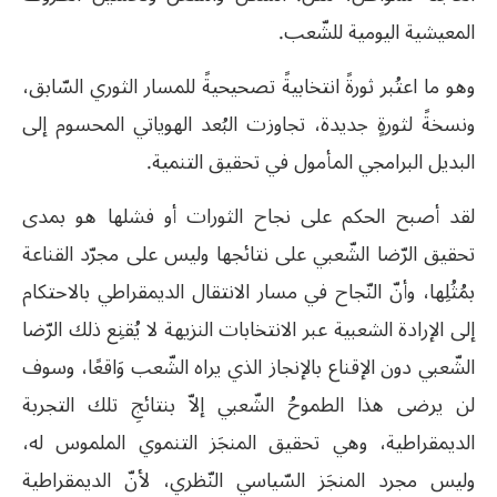
المعيشية اليومية للشّعب.
وهو ما اعتُبر ثورةً انتخابيةً تصحيحيةً للمسار الثوري السّابق،
ونسخةً لثورةٍ جديدة، تجاوزت البُعد الهوياتي المحسوم إلى
البديل البرامجي المأمول في تحقيق التنمية.
لقد أصبح الحكم على نجاح الثورات أو فشلها هو بمدى
تحقيق الرّضا الشّعبي على نتائجها وليس على مجرّد القناعة
بمُثُلِها، وأنّ النّجاح في مسار الانتقال الديمقراطي بالاحتكام
إلى الإرادة الشعبية عبر الانتخابات النزيهة لا يُقنِع ذلك الرّضا
الشّعبي دون الإقناع بالإنجاز الذي يراه الشّعب وَاقعًا، وسوف
لن يرضى هذا الطموحُ الشّعبي إلاّ بنتائجِ تلك التجربة
الديمقراطية، وهي تحقيق المنجَز التنموي الملموس له،
وليس مجرد المنجَز السّياسي النّظري، لأنّ الديمقراطية