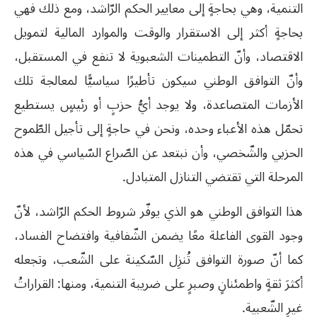
التنمية، وهي بحاجةٍ إلى معايير الحكم الرّاشد، ومع ذلك فهي
بحاجةٍ أكثر إلى الاستقرار والوقت والموارد المالية لتمويل
الاقتصاد، وأنّ التطمينات الشعبوية لا تنفع في المستقبل،
وأنّ التوافق الوطني سيكون تأطيرًا سياسيًّا لمعالجة تلك
الأزمات المتصاعدة، ولا يوجد أيُّ حزبٍ أو رئيسٍ يستطيع
تحمّل هذه الأعباء وحده، ونحن في حاجةٍ إلى تأجيل الطّموح
الحزبي والشّخصي، وأن نبتعد عن الصّراع السّياسي في هذه
المرحلة التي تقتضي التنازل المتبادل.
هذا التوافق الوطني هو الذي يوفّر شروط الحكم الرّاشد، لأنّ
وجود القوى الفاعلة معًا يضمن الشّفافية وافتضاح الفساد،
كما أنّ صورة التوافق تُنزِل السّكينة على الشّعب، وتجعله
أكثرَ ثقةٍ واطمئنانٍ وصبرٍ على ضريبة التنمية، ومنها: القراراتُ
غيرِ الشّعبية.