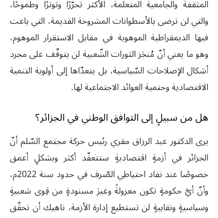
المثقفة والجامعية المتعلّمة، الأكثر تحرّرًا وتوترًا وطموحًا،
والتي لن ترضى بالأسطوانات المشروخة القديمة، التي باعت
فيها الديمقراطية الموهوبة في مقابل الاستقرار الموهوم،
وهو ما يعني أنّ مُنجَز الثورات الشّعبية لن يتوقّف على مجرد
أشكال الإصلاحات السّياسية، بل يتعدّاها إلى أولوية التنمية
الاقتصادية وحتمية العوائد الاجتماعية لها.
هل من سبيلٍ إلى
التوافق الوطني في الجزائر؟
يرى الدكتور عبد الرزاق مقري رئيس حركة مجتمع السّلم أنّ
الجزائر في أزمةٍ اقتصاديةٍ ستتعقّد أكثر وبشكلٍ أعمق
خصوصًا عند نفاد احتياطي الصّرف في حدود سنة 2022م،
وأنّ أيَّ حكومةٍ تكون معزولةً وغيرَ مسنودةٍ من قِوى شعبيةٍ
وسياسيةٍ ونقابيةٍ لن تستطيع إدارة الأزمة، ناهيك أن تحقّق