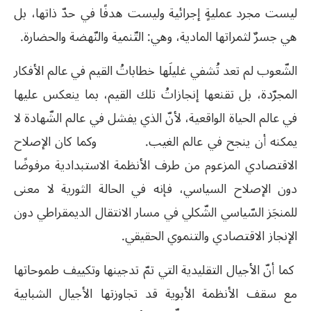
ليست مجرد عمليةٍ إجرائية وليست هدفًا في حدّ ذاتها، بل
هي جسرٌ لثمراتها المادية، وهي: التّنمية والنّهضة والحضارة.
الشّعوب لم تعد تُشفي غليلَها خطاباتُ القيم في عالم الأفكار
المجرّدة، بل تقنعها إنجازاتُ تلك القيم، بما ينعكس عليها
في عالم الحياة الواقعية، لأنّ الذي يفشل في عالم الشّهادة لا
يمكنه أن ينجح في عالم الغيب. وكما كان الإصلاح
الاقتصادي المزعوم من طرف الأنظمة الاستبدادية مرفوضًا
دون الإصلاح السياسي، فإنه في الحالة الثورية لا معنى
للمنجَز السّياسي الشّكلي في مسار الانتقال الديمقراطي دون
الإنجاز الاقتصادي والتنموي الحقيقي.
كما أنّ الأجيال التقليدية التي تمّ تدجينها وتكييف طموحاتها
مع سقف الأنظمة الأبوية قد تجاوزتها الأجيال الشبابية