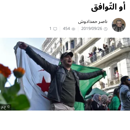
أو التّوافق
ناصر حمدادوش
1
454
2019/09/26
ح.م