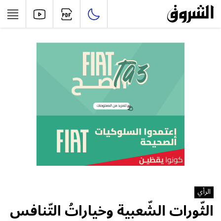
الرأي
الثّورات الشّعبية وخياراتُ التّنافس