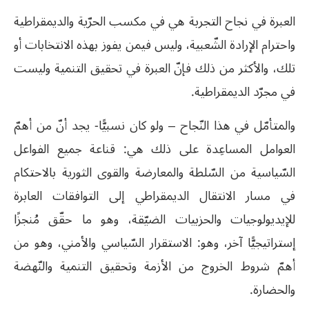
العبرة في نجاح التجربة هي في مكسب الحرّية والديمقراطية
واحترام الإرادة الشّعبية، وليس فيمن يفوز بهذه الانتخابات أو
تلك، والأكثر من ذلك فإنّ العبرة في تحقيق التنمية وليست
في مجرّد الديمقراطية.
والمتأمّل في هذا النّجاح – ولو كان نسبيًّا- يجد أنّ من أهمّ
العوامل المساعِدة على ذلك هي: قناعة جميع الفواعل
السّياسية من السّلطة والمعارضة والقوى الثورية بالاحتكام
في مسار الانتقال الديمقراطي إلى التوافقات العابرة
للإيديولوجيات والحزبيات الضيّقة، وهو ما حقّق مُنجزًا
إستراتيجيًّا آخر، وهو: الاستقرار السّياسي والأمني، وهو من
أهمّ شروط الخروج من الأزمة وتحقيق التنمية والنّهضة
والحضارة.