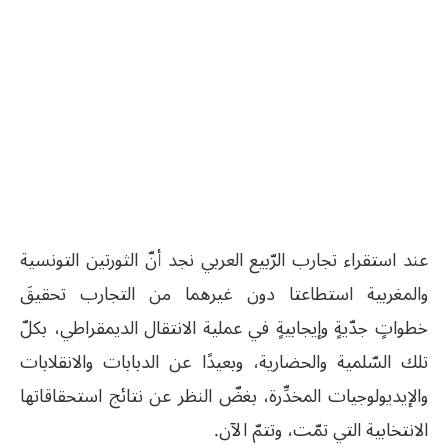
عند استقراء تجارب الرّبيع العربي نجد أنّ الثورتين التونسية
والمغربية استطاعتا دون غيرهما من التجارب تحقيقَ
خطواتٍ جدّيةٍ وإيجابيةٍ في عملية الانتقال الديمقراطي، بكلّ
تلك السّلمية والحضارية، وبعيدًا عن الدبابات والانقلابات
والإيديولوجيات المخدِّرة، بغضّ النظر عن نتائج استحقاقاتها
الانتخابية التي تمّت، وتتمّ الآن.