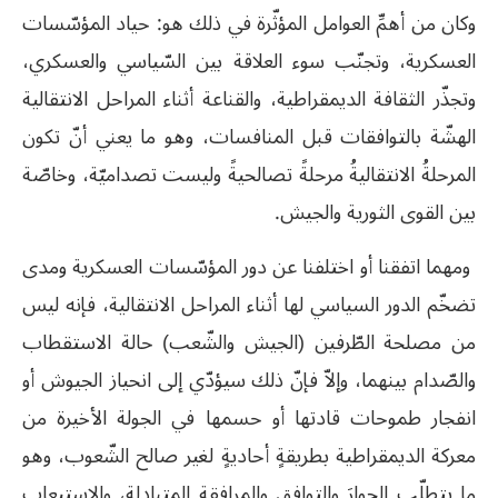
وكان من أهمِّ العوامل المؤثّرة في ذلك هو: حياد المؤسّسات
العسكرية، وتجنّب سوء العلاقة بين السّياسي والعسكري،
وتجذّر الثقافة الديمقراطية، والقناعة أثناء المراحل الانتقالية
الهشّة بالتوافقات قبل المنافسات، وهو ما يعني أنّ تكون
المرحلةُ الانتقاليةُ مرحلةً تصالحيةً وليست تصداميّة، وخاصّة
بين القوى الثورية والجيش.
ومهما اتفقنا أو اختلفنا عن دور المؤسّسات العسكرية ومدى
تضخّم الدور السياسي لها أثناء المراحل الانتقالية، فإنه ليس
من مصلحة الطّرفين (الجيش والشّعب) حالة الاستقطاب
والصّدام بينهما، وإلاّ فإنّ ذلك سيؤدّي إلى انحياز الجيوش أو
انفجار طموحات قادتها أو حسمها في الجولة الأخيرة من
معركة الديمقراطية بطريقةٍ أحاديةٍ لغير صالح الشّعوب، وهو
ما يتطلّب الحوارَ والتوافق والمرافقة المتبادلة، والاستيعاب