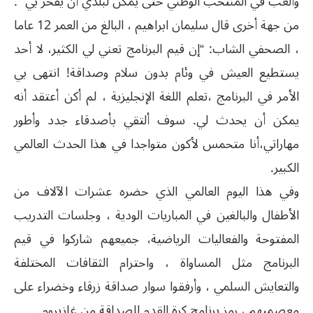
وألعب في المنتخب الوطني حتى يمكن لبلدي أن يفخر بي “.
من جهة أخرى قال سليمان ابراهيم ، البالغ من العمر 12 عاما
، الصحفي الشاب: “إن قيم البرنامج تعني لي الكثير، لا أحد
يستطيع العيش في وئام بدون سلام وصداقة! انتهى بي
الأمر في البرنامج ،تعلم اللغة الإنجليزية ، لم أكن أعتقد أنه
يمكن أن يحدث لي. سوف ألتقي بأصدقاء جدد وأطور
مهاراتي،أنا متحمس لأكون متواجدا في هذا الحدث العالمي
الكبير.
وفي هذا اليوم العالمي الذي حضره عشرات الآلاف من
الأطفال والبالغين في المباريات الودية ، وجلسات التدريب
المفتوحة والفعاليات الرياضية، جميعهم شاركوا في قيم
البرنامج مثل المساواة ، واحترام الثقافات المختلفة
والتعايش السلمي ، وأرفقوا سوار صداقة زرقاء وخضراء على
معصميهم ، رمز برنامج كرة القدم للصداقة من غازبروم.