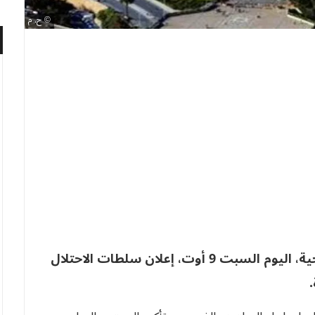
ح. م
أدانت الجزائر، عبر بيان لوزارة الشؤون الخارجية، اليوم السبت 9 أوت، إعلان سلطات الاحتلال