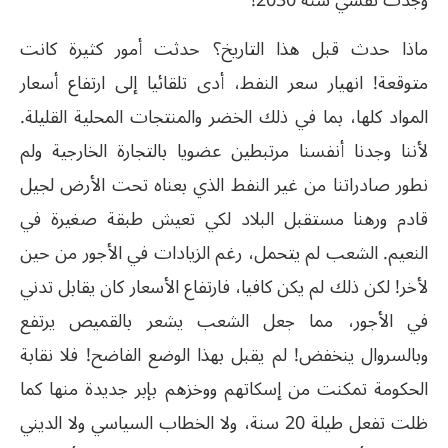
وجدت نفسي سنة 2030!
ماذا حدث قبل هذا التاريخ؟ حدثت أمور كثيرة كانت
متوقعة! انهيار سعر النفط، أدى تلقائيا إلى ارتفاع أسعار
المواد كلها، بما في ذلك الخضر والمنتجات المحلية القليلة.
لأننا وجدنا أنفسنا مرتبطين عضويا بالتجارة الخارجية ولم
نطور صادراتنا من غير النفط الذي بعناه تحت الأرض لجيل
قادم ورهنا مستقبل البلاد لكي تعيش طبقة صغيرة في
النعيم. الشعب لم يتحمل، رغم الزيادات في الأجور من حين
لأخر! لكن ذلك لم يكن كافيا، فارتفاع الأسعار كان يقابل تدني
في الأجور، مما جعل الشعب يشعر بالقميص يرتفع
وبالسروال ينخفض! لم يقبل بهذا الوضع الفاضح! فلا نقابة
الحكومة تمكنت من إسكاتهم ووخزهم بإبر جديدة منها كما
ظلت تفعل طيلة 20 سنة، ولا الخطاب السياسي ولا الديني