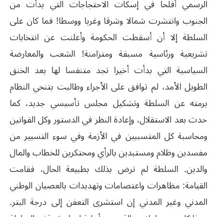
الرسمي أفلحا في إسكات الاحتجاجات التي بدأت من
الجنوب وانتشرت شمالا وشرقا وغربا ووسطا! فما كان على
السلطة إلا أن أسقطت الحكومة وأعلنت عن انتخابات
تشريعية ورئاسية مسبقة ومتزامنة! الشعب والمعارضة
السياسية التي بدأت أخيرا تجد متنفسا لها بعد الخنق
الطويل الأمد، لم توافق على الأجراء وطالبت بتنحي النظام
برمته عن السلطة وتشكيل مجلس تأسيسي جديد، كما
حدث بعد الاستقلال، وإعادة النظر في الدستور وكل القوانين
ومحاسبة كل المتسببين في الأزمة وفي سوء التسيير من
مفسدين وظلام ومستبدين بالرأي ومحتكرين للخطاب والمال
والدين. السلطة لم ترض بذلك بطبيعة الحال، فقامت
القيامة: مظاهرات واعتصامات وتهديدات بالعصيان الوطني
المدني وغير المدني إن استشرى التعفن إلى درجة البتر.