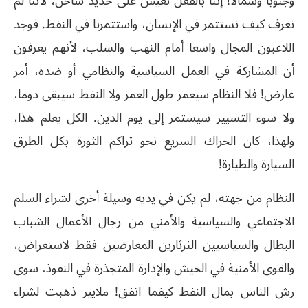
وجنوبا وشمالا! إننا بالفعل نعيش على حديد ساخن، لأننا لم
نعرف كيف نستثمر في الإنسان، واستثمرنا في النفط. فوجد
اللاعبون المجال واسعا أمام النهب والسلب، لأنهم يعرفون
أن المشاركة في العمل السياسية والنظامي أو ضده، أمر
عارض! فلا النظام سيعمر طول العمر ولا النفط سيبقى دوما،
ولا سوء التسيير سيستمر إلى يوم الدين. الكل يعلم هذا،
ولهذا، كان الحراك السريع نحو تراكم الثورة بكل الطرق
السيارة والطيارة!
النظام من جهته، لم يكن في يديه وسيلة أخرى لشراء السلم
الاجتماعي والسياسية والأمني من رجال الأعمال الشباب
البطال والسياسيين الثرثارين المعارضين فقط لاستعراض،
والقوى الأمنية في الجيش والإدارة المتجذرة في النفوذ، سوى
رش الناس بمال النفط كيفما اتفق! ملايير ذهبت لشراء