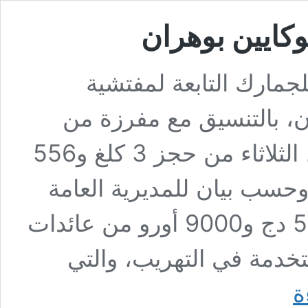
لجمارك التابعة لمفتشية
ن، بالتنسيق مع مفرزة من
الجيش الوطني الشعبي، الثلاثاء من حجز 3 كلغ و556
وحسب بيان للمديرية العامة
للجمارك الجزائرية، تم ضبط 500.000 دج و9000 أورو من عائدات
تخدمة في التهريب، والتي
الجمارك:
ة
حجز