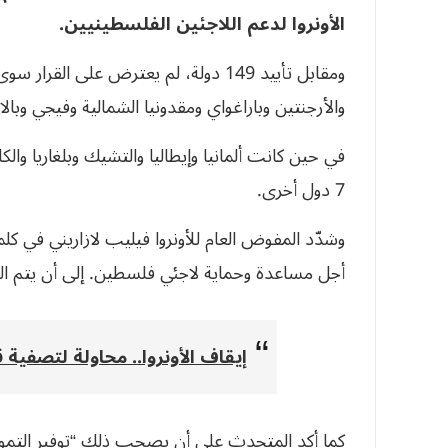
الأونروا لدعم اللاجئين الفلسطينيين.
ومقابل تأييد 149 دولة، لم يعترض على ال
والأرجنتين وباراغواي ومقدونيا الشمالية وفيجي وبالاو 
في حين كانت ألمانيا وإيطاليا والتشيك وبلغاريا وال
7 دول أخرى.
وشدّد المفوض العام للأونروا فيليب لازاريني في كل
أجل مساعدة وحماية لاجئي فلسطين. إلى أن يتم ال
إيقاف الأونروا.. محاولة لتصفية
كما أكد المتحدث على أن يصحب ذلك “توفير التمويل 