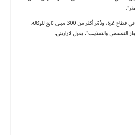
ر”.
ومنذ 7 أكتوبر 2023، قُتل 380 من موظفي الأونروا في قطاع غزة، ودُمّر أكثر من 300 مبنى تابع للوكالة.
ز التعسفي والتعذيب”، يقول لازاريني.