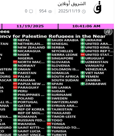
الشروق أونلاين
0
954
2025/11/19