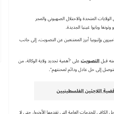
قرار سوى الولايات المتحدة والاحتلال الصهيوني والمجر
وتونغا وبابوا غينيا الجديدة.
كاميرون وإثيوبيا أبرز الممتنعين عن التصويت، إلى جانب
مته قبل
التصويت
على “أهمية تجديد ولاية الوكالة، من
توصل إلى حل عادل ودائم لمحنتهم”.
 قضية اللاجئين الفلسطينيين
الكافي للخدمات العامة التي تقدمها الأونروا، حتى لا