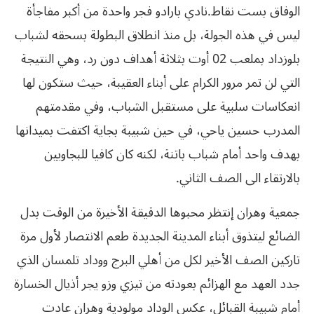
‬الوفاق‮ ‬بست‮ ‬نقاط‮.نادي بارادو فجر واحدة من أكبر مفاجأة
ليس في هذه الجولة، بل منذ انطلاق البطولة بسحقه لشباب
بلوزداد بملعب 20 أوت بثلاثة أهداف دون رد، وهي النتيجة
التي لن تمر مرور الكرام على أبناء العقيبة، حيث ستكون لها
انعكاسات سلبية على مستقبل الشباب، وفي مقدمتهم
المدرب حسين‮ ‬ياحي،‮ ‬في‮ ‬حين‮ ‬شبيبة‮ ‬بجاية‮ ‬اكتفت‮ ‬بميدانها‮
‬بهدف‮ ‬واحد‮ ‬أمام‮ ‬شباب‮ ‬باتنة،‮ ‬لكنه‮ ‬كان‮ ‬كافيا‮ ‬للبجاويين‮
‬بالارتقاء‮ ‬الى‮ ‬الصف‮ ‬الثاني‮.‬
جمعية وهران إنتظر محبوها الدقيقة الأخيرة من الوقت بدل
الضائع ليتذوق أبناء المدينة الجديدة طعم الانتصار لأول مرة
تاركين الصف الأخير لكل من أهلي البرج ووداد تلمسان الذي
جدد العهد مع الهزائم بعودته من تيزي وزو يجر أذيال الخسارة
أمام شبيبة القبائل، عكس الوداد مولودية‮ ‬وهران‮ ‬عادت‮