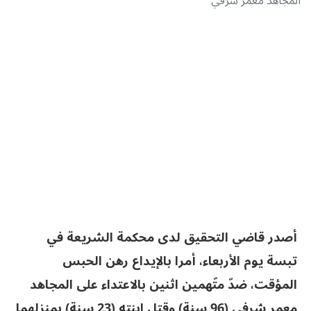
المجاهد معمر شرفي
أصدر قاضي التحقيق لدى محكمة الشريعة في
تبسة يوم الأربعاء، أمرا بالإيداع رهن الحبس
المؤقت، ضدّ متّهمين اثنين بالاعتداء على المجاهد
معمر شرفي (96 سنة) وقتل ابنته (23 سنة) بمنزلهما