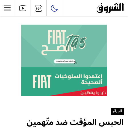
الجزائر
الحبس المؤقت ضد متّهمين