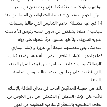
موقفهم، ولو لأسباب تكتيكية، فإنهم يطعنون في جمع
القرآن الكريم، معتبرين “النسخة المتداولة بين المسلمين منذ
14 قرنا غير مكتملة”، بزعم “التدليس الذي طالها بخلفيات
سياسية”، مثلما يشككون في تدوين السنة وتوثيق الأحاديث
النبوية الشريفة، ولأجلها يشنون حربًا شعواء على رواة
الحديث، وفي مقدمتهم سيدنا أبي هريرة والإمام البخاري،
كما يهاجمون الإمام الشافعي، رضي الله عنه، لوضعه كتاب
“الرسالة”، وما بناه عليه المسلمون من قواعد أصول الفقه،
والتي قطعت عليهم طريق التلاعب بالنصوص القطعية
والظنيّة.
تلك هي حقيقة الحداثيين العرب في ميزان العلاقة بالإسلام،
قائمة على الإنكار المطلق أو التكتيكي، من دون الخوض في
العلاقة التطبيقية بالشعائر الإسلامية المعلومة من الدين