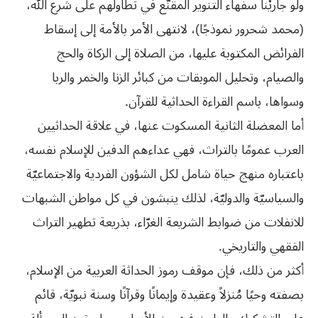
ولو جاريْنا سفهاء التنوير المقنّع في تطاولهم على شرع الله،
(محمد شحرور نموذجًا)، لانتهى الأمر بالأمة إلى إسقاط
الفرائض المكتوبة عليها، من الصلاة إلى الزكاة والحج
والصيام، وتحليل الموبقات من كبائر الزنا والخمر والربا
وسواها، باسم القراءة الحداثية للقرآن.
أما المعضلة الثانية المسكوت عنها، في علاقة الحداثيين
العرب عمومًا بالتراث، فهي عداءهم الدفين للإسلام نفسه،
باعتباره منهج حياة شامل لكل الشؤون الفردية والاجتماعيّة
والسياسيّة والدوليّة، لذلك ينبشون في كل مواطن الشبهات
للانفلات من ضوابط الشريعة الغرّاء، بذريعة تطهير التراث
الفقهي والتاريخي.
أكثر من ذلك، فإن موقف رموز الحداثة العربية من الإسلام،
بصفته وحيًا مُنزلاً وعقيدة وإيمانًا وقرآنًا وسنة نبويّة، قائم