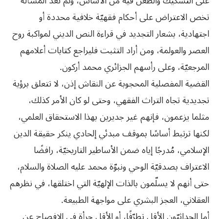
على التشكيك والطعن فيه من الأساس، ولم تعد المسألة
تخص الاعتراض على أحكام فقهيّة خلافية محددة أو
اجتهادية، بشعار التجديد في قراءة النص الديني لمواكبة روح
العصر والعولمة، ومن أراد التثبت فليراجع كتابات أعلامهم
المرجعيّة، وعلى رأسهم الجزائري محمد أركون.
القضية المفصلية المحجوبة عن النقاش إذن، لا تتعلق برؤية
تجديدية تجاه التراث الفقهي، وحتى لو كان الأمر كذلك،
مثلما يزعمون، فإنهم غير جديرين بهذا الاستحقاق العلمي،
لكنها ترتبط أساسًا بموقف مبدئي إلحادي ينكر حقيقة الدين
الإسلامي، مُدرجًا إياه ضمن الأساطير التاريخيّة، رافضًا
الاعتراف بصدقيّة الوحي ونبوّة محمد عليه الصلاة والسلام،
حتى أنهم لا يسلّمون بالذات الإلهيّة التي اختلقها، في نظرهم
العقلاني، العجز البشري على مواجهة الطبيعة.
أما الحداثيّون الأقل تطرّفًا، أو الأقل جرأة في الإفصاح عن