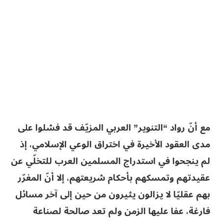
مع أنّ رواد “التنوير” العربي المزيّف قد فشلوا على
مدى العقود الأخيرة في اختراق الوعي الإسلامي، إذ
لم ينجحوا في استدراج المسلمين العرب للتخلّي عن
عقيدتهم وتمسكهم بأحكام شريعتهم، إلا أنّ المغرّر
بهم عقليّا لا يزالون يثيرون من حين إلى آخر مسائل
فارغة، عفا عليها الزمن ولم تعد صالحة لصناعة