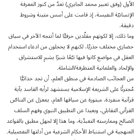
الأول (وفق تعبير محمد الجابري) تعدّ من كنوز المعرفة
الإنسانيّة النفيسة، إذ قامت على أسس متينة وشروط
دقيقة.
وما ذلك، إلا لكونهم مقلّدين حرفيًّا لما أنتجه الآخر في سياق
حضاري مختلف جذريّا، لكنهم لا يخجلون من ادعاء استخدام
العقل في مواضع كانوا فيها تبّعًا شبرًا بشبرٍ للاستشراق
والإلحاد والعلمانية المتطرفة/الشاملة.
من العجائب الصادمة في منطق العلم، أن تجد حداثيًّا
مُجترئًا على الشريعة الإسلامية يستشهد لرأيه الفاسد بآية
قرآنية منفردة، مبتورة عن سياقها العام، بمعزل عن التناصّ
القرآني التقابلي، وبعيدا عن التطبيق النبوي وفهم السلف
الصالح وممارسته التعبدّية، وما هذا إلا لجهل مطبق بالقواعد
المنهجية في استنباط الأحكام الشرعية من أدلتها التفصيلية.