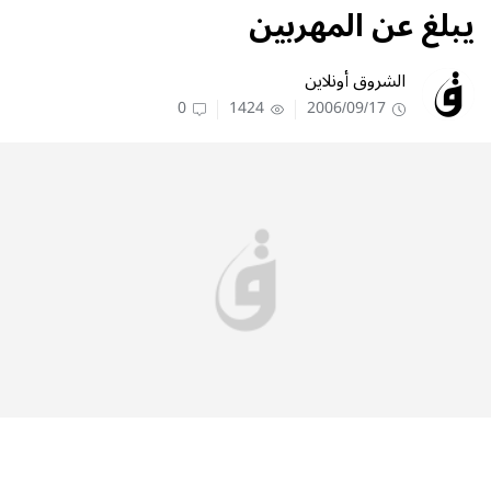
يبلغ عن المهربين
الشروق أونلاين
0
1424
2006/09/17