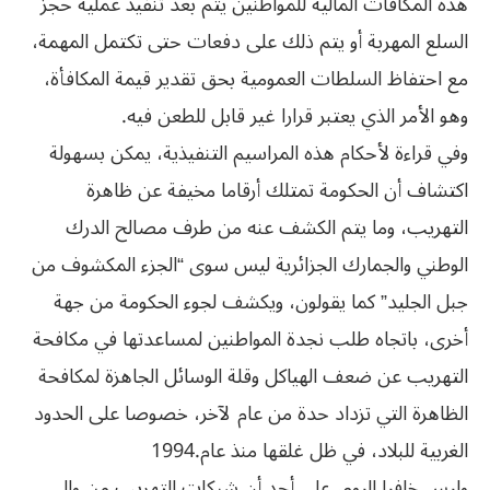
‬وهو‮ ‬الأمر‮ ‬الذي‮ ‬يعتبر‮ ‬قرارا‮ ‬غير‮ ‬قابل‮ ‬للطعن‮ ‬فيه‮.‬
وفي قراءة لأحكام هذه المراسيم التنفيذية، يمكن بسهولة
اكتشاف أن الحكومة تمتلك أرقاما مخيفة عن ظاهرة
التهريب، وما يتم الكشف عنه من طرف مصالح الدرك
الوطني والجمارك الجزائرية ليس سوى “الجزء المكشوف من
جبل الجليد” كما يقولون، ويكشف لجوء الحكومة من جهة
‬الغربية‮ ‬للبلاد،‮ ‬في‮ ‬ظل‮ ‬غلقها‮ ‬منذ‮ ‬عام‮ ‬1994‮.‬
وليس خافيا اليوم، على أحد أن شبكات التهريب من وإلى