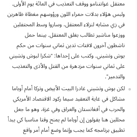
معتقل غوانتنامو ووقف التعذيب في
المائة يوم الأولى.
ولبس هؤلاء بدلات حمراء اللون ورؤوسهم مغطاة ظاهرين
في زي مشابه
لنزلاء المعتقل، وساروا وسط المحتفلين
ووزعوا مناشير تطالب بغلق المعتقل. بينما حمل
ناشطون آخرون لافتات تدين ثماني سنوات من حكم
بوش وتشيني. وكتب على إحداها: “شكرا
لبوش وتشيني
على ثماني سنوات مزدهرة من القتل والأذى والتعذيب
والتدمير”.
لكن بوش وتشيني
غادرا البيت الأبيض وتركا أمام أوباما
مشاكل في غاية التعقيد سيما ركود الاقتصاد
الأمريكي
والحرب في أفغانستان والعراق وفي غزة، وهو ما جعل
محللين هنا يقولون إن
أوباما لم يمنح وقتا مناسبا كي يبدأ
تطبيق برنامجه كما يجب وإنما وضع أمام أمر واقع