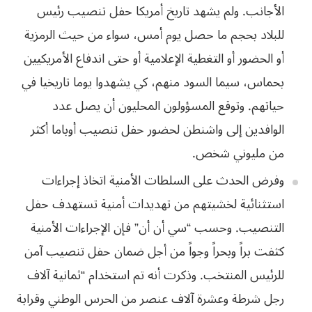
الأجانب. ولم يشهد تاريخ أمريكا حفل تنصيب رئيس
للبلاد بحجم ما حصل
يوم أمس، سواء من حيث الرمزية
أو الحضور أو التغطية الإعلامية أو حتى اندفاع
الأمريكيين
بحماس،
سيما
السود
منهم،
كي
يشهدوا
يوما
تاريخيا
في
حياتهم
.
وتوقع
المسؤولون
المحليون
أن
يصل
عدد
الوافدين
إلى
واشنطن
لحضور
حفل
تنصيب
أوباما
أكثر
من
مليوني
شخص
.
وفرض الحدث على
السلطات الأمنية اتخاذ إجراءات
استثنائية لخشيتهم من تهديدات أمنية تستهدف حفل
التنصيب. وحسب “سي أن أن” فإن الإجراءات الأمنية
كثفت براً وبحراً وجواً من أجل
ضمان حفل تنصيب آمن
للرئيس المنتخب. وذكرت أنه تم استخدام “ثمانية آلاف
رجل شرطة
وعشرة آلاف عنصر من الحرس الوطني وقرابة