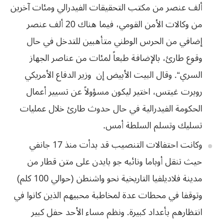
ألف عنصر من مكتب التحقيقات الفيدرالي
ومئات آخرين
من وكالات الأمن القومي، فيما هناك 20 ألف عنصر
إضافي من الحرس الوطني
متأهبين للتدخل في حال
وقوع طارئ، بالإضافة طبعاً لمئات من عناصر الجهاز
السري
“.
وقال البيت الأبيض إن
وزير الدفاع
الأمريكي
روبرت
غيتس،
اختير
ليكون
مسؤولاً
عن
تسيير
أعمال
الحكومة
الفيدرالية
في
حال
حدوث
طارئ
خلال
عمليات
تسليك
وتسلم
السلطة
أمس
.
وكانت احتفالات
التنصيب قد بدأت منذ 17 جانفي
حيث تنقل أوباما ونائبه جو بايدن على متن قطار من
مدينة فلاديلفيا التاريخية نحو واشنطن (حوالي 100 كلم)
وتوقفا في محطات عدة لمخاطبة
محبيهم الذين كانوا في
انتظارهم بأعداد كبيرة. ونظم مساء الأحد حفل كبير