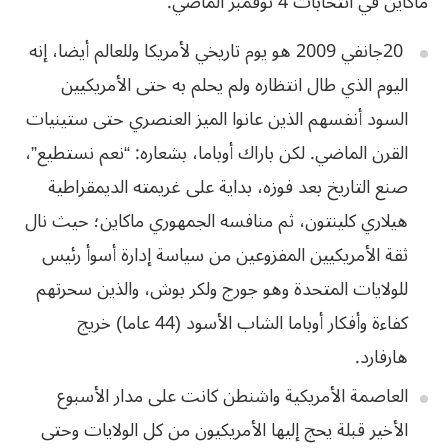
ماكاين في انتخابات 4 نوفمبر الماضي.
20
جانفي 2009 هو يوم تاريخي لأمريكا وللعالم
أيضا، إنه
اليوم الذي طال انتظاره ولم يحلم به حتى الأمريكيين
السود أنفسهم الذين
عانوا الميز العنصري حتى ستينيات
القرن الماضي. لكن باراك أوباما، بشعاره: “نعم
نستطيع”،
صنع التاريخ بعد فوزه، بداية على غريمته الديمقراطية
هيلاري كلينتون، ثم
منافسه الجمهوري ماكاين؛ حيث نال
ثقة الأمريكيين المفزوعين من سياسة إدارة أسوأ
رئيس
للولايات المتحدة وهو جورج ولكر بوش، والذين سحرتهم
كفاءة وأفكار أوباما الشاب
الأسود (44 عاما) خريج
هارفارد
.
العاصمة
الأمريكية واشنطن كانت على مدار الأسبوع
الأخير قبلة يحج إليها الأمريكيون من كل
الولايات وحتى