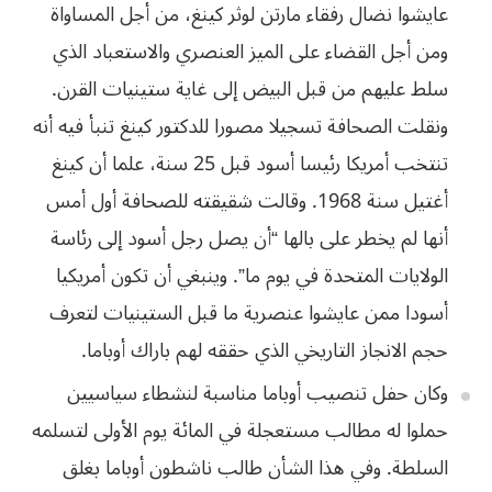
عايشوا نضال رفقاء مارتن لوثر كينغ، من أجل
المساواة
ومن أجل القضاء على الميز العنصري والاستعباد الذي
سلط عليهم من قبل البيض
إلى غاية ستينيات القرن.
ونقلت الصحافة تسجيلا مصورا للدكتور كينغ تنبأ فيه أنه
تنتخب
أمريكا
رئيسا
أسود
قبل
25
سنة، علما أن كينغ
أغتيل سنة 1968. وقالت شقيقته للصحافة أول أمس
أنها لم يخطر على بالها “أن يصل رجل
أسود إلى رئاسة
الولايات المتحدة في يوم ما”. وينبغي أن تكون أمريكيا
أسودا ممن
عايشوا عنصرية ما قبل الستينيات لتعرف
حجم الانجاز التاريخي الذي حققه لهم باراك
أوباما
.
وكان حفل تنصيب
أوباما مناسبة لنشطاء سياسيين
حملوا له مطالب مستعجلة في المائة يوم الأولى لتسلمه
السلطة. وفي هذا الشأن طالب ناشطون أوباما بغلق