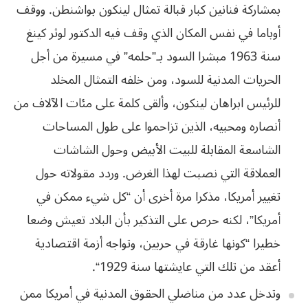
بمشاركة
فنانين كبار قبالة تمثال لينكون بواشنطن. ووقف
أوباما في نفس المكان الذي وقف فيه
الدكتور لوثر كينغ
سنة 1963 مبشرا السود بـ”حلمه” في مسيرة من أجل
الحريات المدنية
للسود، ومن خلفه التمثال المخلد
للرئيس ابراهان لينكون، وألقى كلمة على مئات الآلاف
من
أنصاره ومحبيه، الذين تزاحموا على طول المساحات
الشاسعة المقابلة للبيت الأبيض
وحول الشاشات
العملاقة التي نصبت لهذا الغرض. وردد مقولاته حول
تغيير أمريكا، مذكرا
مرة أخرى أن “كل شيء ممكن في
أمريكا”، لكنه حرص على التذكير بأن البلاد تعيش وضعا
خطيرا “كونها غارقة في حربين، وتواجه أزمة
اقتصادية
أعقد
من
تلك
التي
عايشتها
سنة
1929
“.
وتدخل عدد من
مناضلي الحقوق المدنية في أمريكا ممن