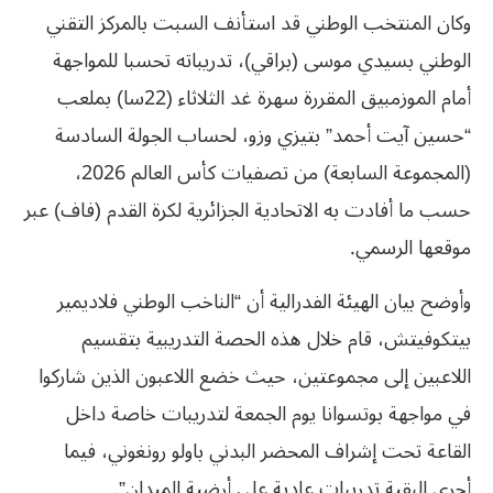
وكان المنتخب الوطني قد استأنف السبت بالمركز التقني
الوطني بسيدي موسى (براقي)، تدريباته تحسبا للمواجهة
أمام الموزمبيق المقررة سهرة غد الثلاثاء (22سا) بملعب
“حسين آيت أحمد” بتيزي وزو، لحساب الجولة السادسة
(المجموعة السابعة) من تصفيات كأس العالم 2026،
حسب ما أفادت به الاتحادية الجزائرية لكرة القدم (فاف) عبر
موقعها الرسمي.
وأوضح بيان الهيئة الفدرالية أن “الناخب الوطني فلاديمير
بيتكوفيتش، قام خلال هذه الحصة التدريبية بتقسيم
اللاعبين إلى مجموعتين، حيث خضع اللاعبون الذين شاركوا
في مواجهة بوتسوانا يوم الجمعة لتدريبات خاصة داخل
القاعة تحت إشراف المحضر البدني باولو رونغوني، فيما
أجرى البقية تدريبات عادية على أرضية الميدان”.