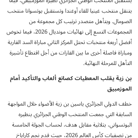
يستقبل المنتخب الوطني الجزائري نظيره الموزمبيقي، فيما
يتنقل منتخب غينيا للقاء أوغندا وتستقبل بوتسوانا منتخب
الصومال. ويتأهل متصدر ترتيب كل مجموعة من
المجموعات التسع إلى نهائيات مونديال 2026، فيما تخوض
أفضل أربعة منتخبات تحتل المركز الثاني مباراة السد القارية
ومباراة فاصلة أخرى ما بين القارات من أجل اقتطاع تأشيرة
التأهل للمرحلة النهائية.
بن زية يقلب المعطيات كصانع ألعاب والتأكيد أمام
الموزمبيق
خطف الدولي الجزائري ياسين بن زية الأضواء خلال المواجهة
السابقة التي جمعت المنتخب الوطني الجزائري بنظيره
البوتسواني، بثلاثية مقابل هدف، لحساب الجولة الخامسة
من تصفيات كأس العالم 2026، حيث قدم نجم كاراباخ