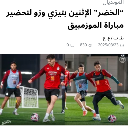
المونديال
“الخضر” الإثنين بتيزي وزو لتحضير
مباراة الموزمبيق
ط. ب / ع. ع
0
830
2025/03/23