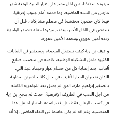
مردوده متذبذبا، بين لقاء مميز على غرار الدورة الودية شهر
مارس من السنة الماضية، وما قدمه أمام جنوب إفريقيا،
فيما كان حضوره محتشما في معظم مشاركاته، قبل أن
ينتفض في اللقاء الأخير، ويقدم مردودا جعله يتصدر الواجهة
رفقة أمين غويري ومحمد الأمين عمورة.
و عرف بن زية كيف يستغل الفرصة، ويستثمر في الغيابات
الكثيرة داخل التشكيلة الوطنية، خاصة في منصب صانع
ألعاب، بعد إصابة كل من حسام عوار وحيماد عبد اللي،
اللذان يعتبران الخيار الأقرب في حال كانا حاضرين، مقارنة
بالصغير إبراهيم مازة، الذي لم يصل بعد للجاهزية الكاملة
من اجل اللعب في الظروف الإفريقية، حيث لم ينجح بن زية
في كسب الرهان فقط، بل قدم اسمه بامتياز لشغل هذا
المنصب، رغم انه لم يكن حاسما في اللقاء الماضي، إلا أنه