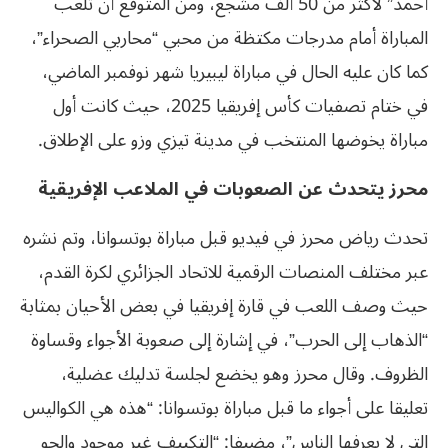
أحمد” لأكثر من 50 ألف مشجع، ومن المتوقع أن تلعب
المباراة أمام مدرجات مكتظة من محبي “محاربي الصحراء”،
كما كان عليه الحال في مباراة ليبيريا شهر نوفمبر الماضي،
في ختام تصفيات كأس إفريقيا 2025، حيث كانت أول
مباراة يخوضها المنتخب في مدينة تيزي وزو على الإطلاق.
محرز يتحدث عن الصعوبات في الملاعب الإفريقية
تحدث رياض محرز في فيديو قبل مباراة بوتسوانا، وتم نشره
عبر مختلف المنصات الرقمية للاتحاد الجزائري لكرة القدم،
حيث وصف اللعب في قارة إفريقيا في بعض الأحيان بمثابة
“الذهاب إلى الحرب”، في إشارة إلى صعوبة الأجواء وقساوة
الظروف. وقال محرز وهو يخضع لجلسة تدليك عضلية،
تعليقا على أجواء ما قبل مباراة بوتسوانا: “هذه هي الكواليس
التي لا يعرفها الناس”، مضيفا: “التكييف غير موجود والجو