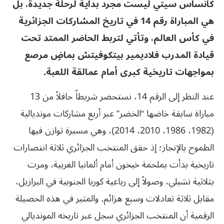
كانساس سيتي ليست مجرد بداية لرحلة جديدة، بل
هي المباراة رقم 14 في تاريخ المشاركات الجزائرية
في كأس العالم، وتأتي لتربط الحاضر الممتد تحت
قيادة المدرب فلاديمير بيتكوفيتش بماضٍ مرصع
بمواجهات تاريخية كبرى أمام عمالقة اللعبة.
عند النظر إلى الرقم 14، نستحضر شريطاً حافلاً من 13
مباراة سابقة خاضها “الخضر” عبر أربع مشاركات مونديالية
(1982، 1986، 2010، 2014)، وهي مسيرة توازن فيها
الطموح بالإنجاز؛ إذ حقق المنتخب الجزائري ثلاثة انتصارات
تاريخية بدأت بملحمة خيخون أمام ألمانيا الغربية، ومرت
بثلاثية تشيلي، وصولاً إلى رباعية كوريا الجنوبية في البرازيل،
مقابل ثلاثة تعادلات وسبع هزائم. والمثير في هذه الحصيلة
الرقمية أن المنتخب الجزائري سجل عبر تاريخه المونديالي