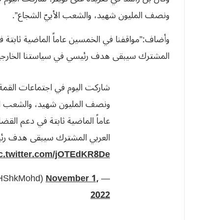
ونصف المليون شهيد، والشعب الأبيّ الشجاع”.
وأضاف:”مواقفنا في الخمسين عاماً الماضية ثابتة في
المشترك سيبقى هدف رئيسي في سياستنا الخارجية
شاركت اليوم في اجتماعات القمة ال
ونصف المليون شهيد، والشعب الأ
عاماً الماضية ثابتة في دعم القضاي
العربي المشترك سيبقى هدف رئيس
c.twitter.com/jOTEdKR8De
November 1,
— HH Sheikh Mohammed (@HHShkMohd)
2022