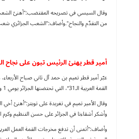
وقال السيسي في تصريحه المقتضب:”أهنئ الشعب الج
من التقدّم والنجاح”.وأضاف:”الشعب الجزائري شعب ع
أمير قطر يهنئ الرئيس تبون على نجاح الق
عبّر أمير قطر تميم بن حمد آل ثاني صباح الأربعاء،
القمة العربية الـ31″، التي تحتضنها الجزائر يومي 1 و2نوفمبر.
وقال الأمير تميم في تغريدة على تويتر:”
أهنئ أخي ال
وأشكر أشقاءنا في الجزائر على حسن التنظيم وكرم ا
وأضاف:”أتمنى أن تدفع مخرجات القمة العمل العر