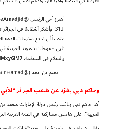
العربية في التنمية والازدهار، وتدعم الأمن والسلام 
أهنئ أخي الرئيس
@TebbouneAmadjid
الـ31، وأشكر أشقاءنا في الجزا
متمنياً أن تدفع مخرجات القمة ا
تلبي طموحات شعوبنا العربية في ا
والسلام في المنطقة.
CMMxy6IM7
— تميم بن حمد (@TamimBinHamad)
وحاكم دبي يغرّد عن شعب الجزائر “الأبي
أكد حاكم دبي ونائب رئيس دولة الإمارات محمد بن ر
العربية”، على هامش مشاركته في القمة العربية التي
وقال بن راشد في تغريدة على تويتر:”شاركت اليوم في 