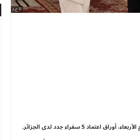
ح.م
تماد 5 سفراء جدد لدى الجزائر.