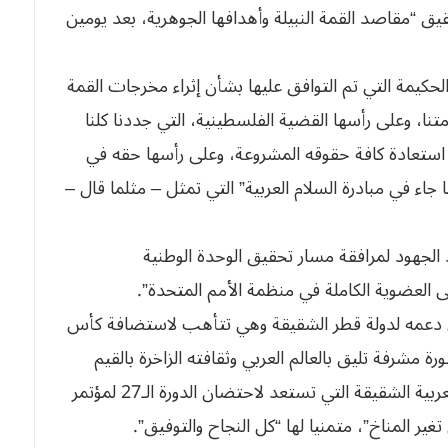
يق “مقاصد القمة النبيلة وأهدافها الجوهرية، بعد يومين
الحكيمة التي تم التوافق عليها بشأن إثراء مخرجات القمة
متنا، وعلى رأسها القضية الفلسطينية، التي جددنا كلنا
ستعادة كافة حقوقه المشروعة، وعلى رأسها حقه في
المستقلة في حدود جوان 1967 وفق ما جاء في مبادرة السلام العربية” التي تمثل – مثلما قال –
 الجهود لمرافقة مسار تحقيق الوحدة الوطنية
لعضوية الكاملة في منظمة الأمم المتحدة”.
 دعمه لدولة قطر الشقيقة وهي تتأهب لاستضافة كأس
ة مشرفة تليق بالعالم العربي وثقافته الزاخرة بالقيم
النبيلة”، معبرا عن “دعمه المطلق لجمهورية مصر العربية الشقيقة التي تستعد لاحتضان الدورة الـ27 لمؤتمر
غير المناخ”، متمنيا لها “كل النجاح والتوفيق”.