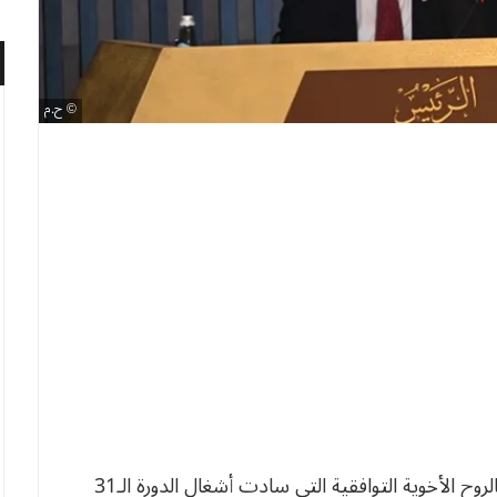
ح.م
أشاد رئيس الجمهورية، عبد المجيد تبون، الأربعاء، بالروح الأخوية التوافقية التي سادت أشغال الدورة الـ31