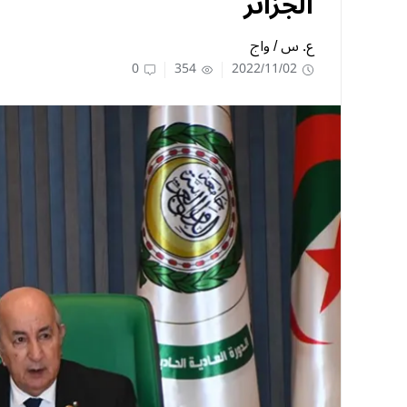
الجزائر
ع. س / واج
0
354
2022/11/02