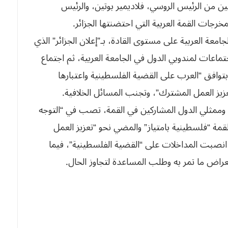
ن من الرئيس الروسي، فلاديمير بوتين، والرئيس
خرجات القمة العربية التي احتضنتها الجزائر.
ارة، اختتمت مساء الأربعاء، أشغال الدورة 31 للجامعة العربية على مستوى القادة، بـ”إعلان الجزائر” الذي
ماعات لمندوبي الدول في الجامعة العربية، ثم اجتماع
توافق “العرب على القضية الفلسطينية واعتبارها
عزيز العمل المشترك”، وتجنب المسائل الخلافية.
ء وممثلي الدول المشاركين في القمة، تصب في “التوجه
القمة “فلسطينية بامتياز” والمضي نحو “تعزيز العمل
انصبت المداخلات على “القضية الفلسطينية”، فيما
اض ما تمر به وطلب المساعدة لتجاوز الحال.