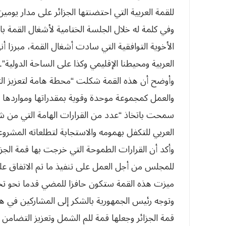
للقمة العربية التي احتضنتها الجزائر على مدار يومين
وفي كلمة له خلال الجلسة الختامية لأشغال القمة با
الأخوية التوافقية التي سادت أشغال القمة، مبرزا
العربية ومحيطنا الإقليمي وكذا على الساحة الدولية”.
وأوضح أن هذه القمة شكلت “محطة هامة لتعزيز ال
والعمل كمجموعة موحدة وقوية بمقدراتها ومواردها للت
سمحت باتخاذ “عدد من القرارات الهامة التي من شأ
العربي للتكفل بهمومه والاستجابة لتطلعاته المشروع
وأكد أن القرارات الطموحة التي خرجت بها قمة الجزا
للمجلس من أجل العمل على تنفيذ ما تم الاتفاق عليه
ميزت هذه القمة ستكون حافزا للمضي قدما نحو تجس
وتوجه رئيس الجمهورية بالشكر إلى المشاركين في هذ
قمة الجزائر وجعلها قمة للم الشمل وتعزيز التضامن 