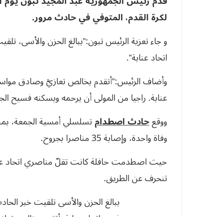
قدم رئيس الجمهورية عبد المجيد تبون يوم ا
لكرة القدم، المتوفي في حادث مرور.
و جاء تعزية الرئيس تبون:”ببالغ الحزن والأسى، تل
اتحاد عنابة”.
وأضاف الرئيس:”أتقدم بخالص تعازيَّ وصادق مواساتي،
عنابة. راجيا من المولى أن يرحمه ويسكنه فسيح الجن
ووقع
حادث اصطدام
تسلسلي أمسية الجمعة، بمنط
وفاة واحدة، وإصابة 35 مناصرا بجروح.
حيث اصطدمت حافلة كانت تقلّ مناصري اتحاد عن
تنحرف عن الطريق.
ببالغ الحزن والأسى تلقيت خبر الحاد