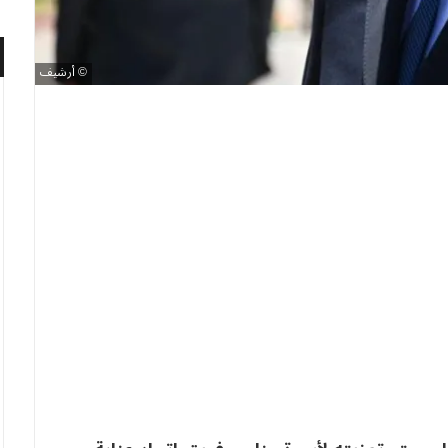
أرشيف