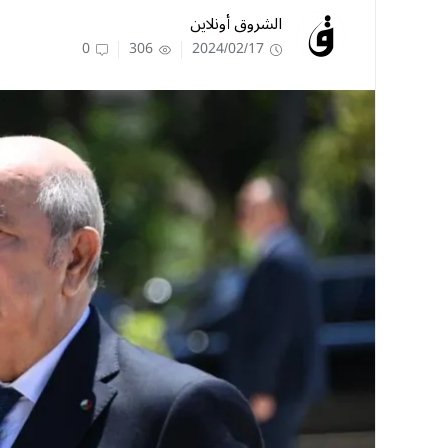
الشروق أونلاين
0
306
2024/02/17