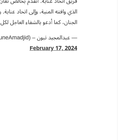
فريق اتحاد عنابة. أتقدم بخالص تعاز
الذي وافته المنية، وإلى اتحاد عنابة
الجنان، كما أدعو بالشفاء العاجل لكل
— عبدالمجيد تبون – Abdelmadjid Tebboune (@TebbouneAmadjid)
February 17, 2024