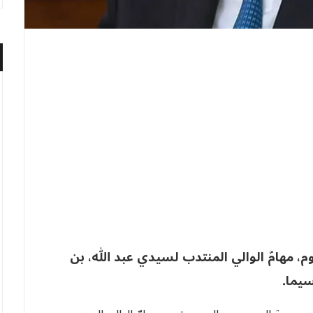
م، مهامّ الوالي المنتدب لسيدي عبد الله، بن
جسيما.