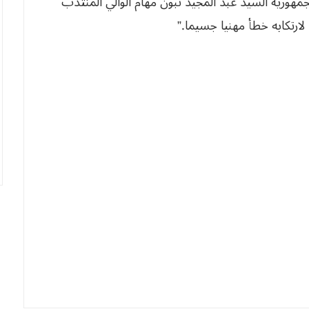
جمهورية السيد عبد المجيد تبون مهامّ الوالي المنتدب
ارتكابه خطأ مهنيا جسيما.”