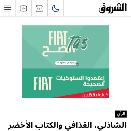
الرأي
الشاذلي،‭ ‬القذافي‭ ‬والكتاب‭ ‬الأخضر