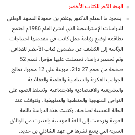
الوجه‭ ‬الآخر‭ ‬للكتاب‭ ‬الأخضر
بمجرد ما استلم الدكتور بوعلام بن حمودة المعهد الوطني
للدراسات الإستراتيجية الذي انشئ العام 1986م اجتمع
بطاقمه لوضع رزنامة عمل كانت في مقدمتها احتياجات
الرئاسة إلى الكشف عن مضمون كتاب الأخضر للقذافي،
وتم تحضير دراسة، تحصلت عليها مؤخرا، تضم 52
صفحة من حجم 21x 27، موزعة على 12 محورا، تعالج
الجوانب الفكرية والسياسية والعلمية والعقائدية
والتشريعية والاقتصادية والاجتماعية وتسلط الضوء على
النواحي المنهجية والمنطقية والتطبيقية، وتتوقف عند
الحالة النفسية لصاحبه. وكتبت هذه الدراسة باللغة
‬السرية‭ ‬التي‭ ‬يمنع‭ ‬نشرها‭ ‬في‭ ‬عهد‭ ‬الشاذلي‭ ‬بن‭ ‬جديد‭.‬