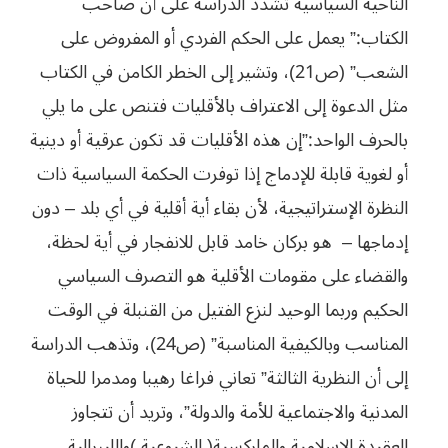
الناحية السياسية تشدد الدراسة على أن صاحب
الكتاب:” يعمل على الحكم الفردي أو المفروض على
الشعب” (ص21)، وتشير إلى الخطر الكامن في الكتاب
مثل الدعوة إلى الاعتراف بالأقليات فتنص على ما يلي
بالحرف الواحد:”إن هذه الأقليات قد تكون عرقية أو دينية
أو لغوية قابلة للإدماج إذا توفرت الحكمة السياسية ذات
النظرة الإستراتيجية، لأن بقاء أية أقلية في أي بلد – دون
إدماجها – هو بركان خامد قابل للانفجار في أية لحظة،
والقضاء على مقومات الأقلية هو التصرف السياسي
الحكيم وربما الوحيد لنزع الفتيل من القنبلة في الوقت
المناسب وبالكيفية المناسبة” (ص24)، وتذهب الدراسة
‬العقيدة‭ ‬الإسلامية‭ ‬والماركسية‭ ‬‮(‬الشيوعية‮)‬‭ ‬والليبرالية‭ .‬