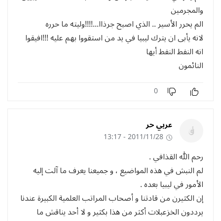
والمجرمين
الم يحرر الأسير .. الذي اصبح جرذاا...!!!!وليته ما حرره
لانه يأبى ان يترك ليبيا في يد من استقووا بهم عليه !!!افيقوا
انه النفط النفط أيها
النائمون
0
عربي حر
2011/11/28 - 13:17
رحم الله القذافي .
لم النبش في هذه المواضيع ، و جميعنا يعرف ما آلت إليه
الأمور في ليبيا بعده .
إن الكثيرن من قادتنا و أصحاب المراتب العلمية الكبيرة عندنا
يرددون الخزعبلات أكثر من هذا بكثير و لا أحد يناقش ما