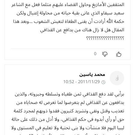
المثقفين الأمازيغ وحاول القضاء عليهم مثلما فعل مع الشاعر
سعيد سيفاو الذي عانى بقية حياته من محاولة إغتيال ولكن
حكمة الله أرادت أن يفنى الطغاة لتعيش الشعوب ...وبعد هذا
المقال هل لا زال هناك من يدافع عن القذافي
؟؟؟؟؟؟؟؟؟؟؟؟؟؟؟؟؟؟
0
محمد ياسين
2011/11/29 - 10:52
برأيي لقد دفع القذافي ثمن طغياه وتسلطه وجبروته، والذين
يدافعون عن القذافي لم يتعرضوا لما تعرض له ضحاياه من
تعذيب وقتل ونفي وتشريد كثيرون فقدوا ذويهم لمجرد كلمة
حق أو رأي أبدوه في حكم القذافي، ولا أدل من ذلك على حالة
ليبيا اليوم فلا منشآت ولا بنى تحتية ولا تعليم في المستوى ولا