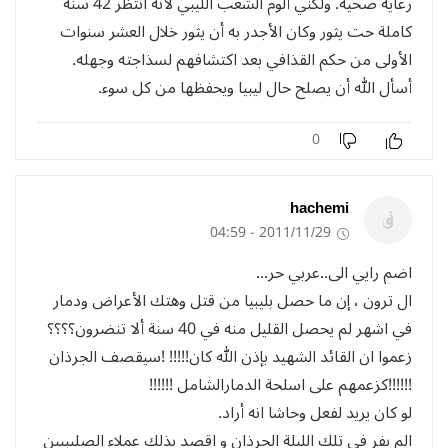
رعاية صحية. ولكني ألوم الشعب الليبي لأنه انتظر 42 سنة
كاملة حت يثور وكان الأجدر به أن يثور خلال العشر سنوات
الأولى من حكم القذافي بعد اكتشافهم لسذاجته وجهله.
أسأل الله أن يصلح حال ليبيا ويحفظها من كل سوء.
0
hachemi
2011/11/29 - 04:59
اضم رايي الى..عربي حر...
ال ترون ، إن ما حصل بليبيا من قتل وهتك الأعراض ودمار
في اشهر لم يحصل القليل منه في 40 سنة ألا تنضرون؟؟؟؟
زعموا ان القائد الشهيد بإذن الله كان!!!!! !سيقصف الجرذان
!!!!!!كزعمهم على اسلحة الدمارالشامل !!!!!!
لو كان يريد لفعل وحاشا انه أراد.
الم يفر في تلك الليلة الجرذان و اقصد بذلك عملاء الصليبيين