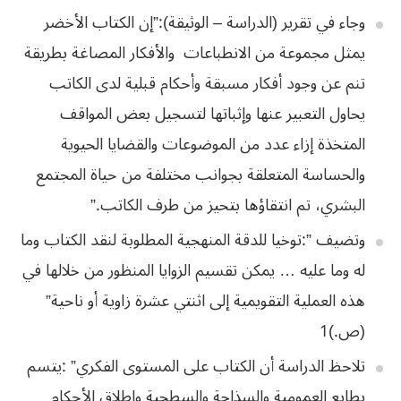
وجاء في تقرير (الدراسة – الوثيقة):”إن الكتاب الأخضر
يمثل مجموعة من الانطباعات والأفكار المصاغة بطريقة
تنم عن وجود أفكار مسبقة وأحكام قبلية لدى الكاتب
يحاول التعبير عنها وإثباتها لتسجيل بعض المواقف
المتخذة إزاء عدد من الموضوعات والقضايا الحيوية
‬البشري،‭ ‬تم‭ ‬انتقاؤها‭ ‬بتحيز‭ ‬من‭ ‬طرف‭ ‬الكاتب‮”‬‭.‬
‬هذه‭ ‬العملية‭ ‬التقويمية‭ ‬إلى‭ ‬اثنتي‭ ‬عشرة‭ ‬زاوية‭ ‬أو‭ ‬ناحية‮”‬‭
‬‮(‬ص‭ ‬1‮)‬‭.‬