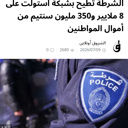
الشرطة تطيح بشبكة استولت على
8 ملايير و350 مليون سنتيم من
أموال المواطنين
الشروق أونلاين
0
2680
2026/07/09
ح. م