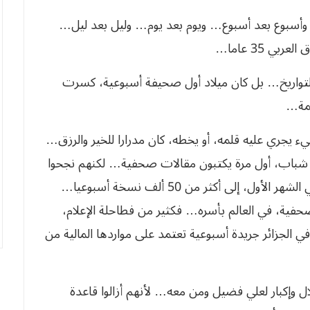
أسبوع بعد أسبوع… ويوم بعد يوم… وليل بعد ليل…
 35 عاما…
 تاريخا كباقي التواريخ… بل كان ميلاد أول صحيفة أسبوعية، كسرت
يمة…
 يجري عليه قلمه، أو يخطه، كان مدرارا للخير والرزق…
ة شباب، أول مرة يكتبون مقالات صحفية… لكنهم نجحوا
في أول اختبار… إذ صعد سحب الشروق العربي، في الشهر الأول، إلى أكثر من 50 ألف نسخة أسبوعيا…
حفية، في العالم بأسره… فكثير من فطاحلة الإعلام،
ي الجزائر جريدة أسبوعية تعتمد على مواردها المالية من
ل وإكبار لعلي فضيل ومن معه… لأنهم أزالوا قاعدة