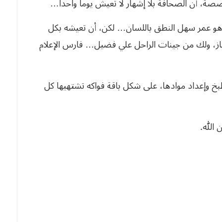
صة، أن الصحافة بلا إشهار لا تعيش يوما واحدا…
 على ميلاد الشروق العربي 35 عاما… هو عمر سهل النطق باللسان… لكن، أن تعيشه بكل
از، ولك من جينات الراحل علي فضيل… فارس الإعلام
 وإعداد موادها، على شكل باقة فواكه تشتهيها كل
الله.