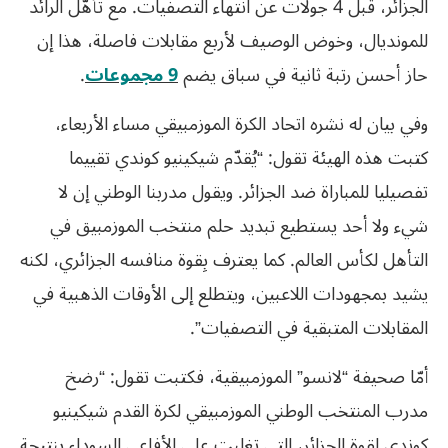
الجزائر، قبل 4 جولات عن انتهاء التصفيات. مع تأهّل الرائد
للمونديال، وخوض الوصيف لأربع مقابلات فاصلة، هذا إن
حاز أحسن رتبة ثانية في سباق يضم
9 مجموعات
.
وفي بيان له نشره اتحاد الكرة الموزمبيقي مساء الأربعاء،
كتبت هذه الهيئة تقول: “يُقدّم شيكينيو كوندي تقييما
تفصيليا للمباراة ضد الجزائر. ويقول مدربنا الوطني إن لا
شيء ولا أحد يستطيع تبديد حلم منتخب الموزمبيق في
التأهل لكأس العالم. كما يعترف بِقوة منافسه الجزائري، لكنه
يشيد بمجهودات اللاعبين، ويتطلع إلى الأوقات الذهبية في
المقابلات المتبقية في التصفيات”.
أمّا صحيفة “لانسو” الموزمبيقية، فكتبت تقول: “رضخ
مدرب المنتخب الوطني الموزمبيقي لكرة القدم شيكينيو
كوندي لقوة الجزائر، التي تغلبت على الأفاعي السوداء بِنتيجة