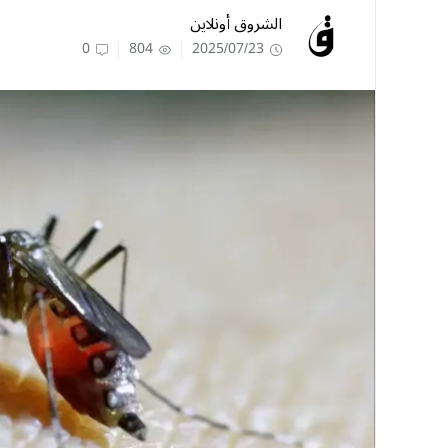
الشروق أونلاين
0
804
2025/07/23