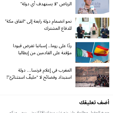
الرياض “لا يستهدف أي دولة”
نحو انضمام دولة رابعة إلى “اتفاق مكة”
للدفاع المشترك
ردًا على روما.. إسبانيا تفرض قيودا
مؤقتة على القادمين من إيطاليا
المغرب في إعلام فرنسا… دولة
استبداد وفضائح لا “حليفٌ استثنائيّ”!
أضف تعليقك
جميع الحقول مطلوبة, ولن يتم نشر بريدك الإلكتروني. يرجى منكم