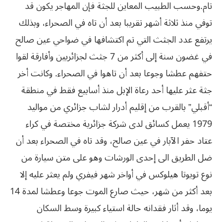
تام.
وحسب الطبيب المعاين للجثة فإن المهاجر يكون قد
توفي منذ ثلاثة أشهر تقريبا بعد أن تاه في الصحراء، وبذلك
يرتفع عدد الجثث التي تم
اكتشافها في ضواحي عين صالح
في غضون سنة إلى أكثر من 7 جثث لجزائريين وأفارقة لقوا
حتفهم عطشا وجوعا بعد أن تاهوا في الصحراء
.
وكانت أخر
جثة عثر عليها أحد رعاة الإبل منذ أسابيع فقط في منطقة
“أقبلي” بالقرب من إقليم
أدرار لشاب جزائري من مواليد
1979 يعمل كسائق لدى شركة جزائرية مختصة في كراء
عتاد
حفر الآبار في عين صالح، وقد تاه في الصحراء بعد أن
ضل الطريق الى إحدى الورشات وهو
على متن سيارة من
نوع تويوتا هيلوكس في أواخر شهر فيفري ولم يعثر عليه إلا
بعد أكثر
من شهر، حيث صارع الموت جوعا وعطشا لمدة 14
يوما، وقد أثار فقدانه حالة استياء
كبيرة وسط السكان