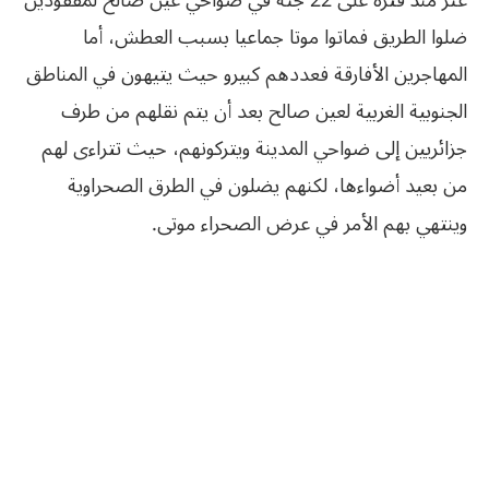
عثر منذ فترة على 22 جثة في ضواحي عين صالح لمفقودين
ضلوا الطريق فماتوا
موتا جماعيا بسبب العطش، أما
المهاجرين الأفارقة فعددهم كبيرو حيث يتيهون في
المناطق
الجنوبية الغربية لعين صالح بعد أن يتم نقلهم من طرف
جزائريين إلى ضواحي
المدينة ويتركونهم، حيث
تتراءى
لهم
من
بعيد
أضواءها،
لكنهم
يضلون
في
الطرق
الصحراوية
وينتهي
بهم
الأمر
في
عرض
الصحراء
موتى
.