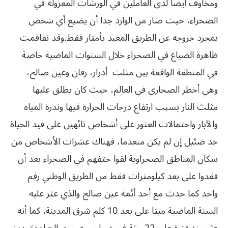
ومخاوف أيضا لدى العاملين في الورشات المعزولة في
الصحراء، حيث
صار من الوارد جدا أن يضيع أي شخص
بمجرد
خروجه
عن
الطريق
المعبد
بأمتار
فقط
.
وقد تفاقمت
ظاهرة الضياع في الصحراء خلال السنوات الماضية خاصة
في المنطقة الواقعة بين
مثلث
أدرار، رقان وعين صالح،
وهي أخطر
الصحاري في العالم، حيث كان يطلق عليها
مثلث النار بسبب ارتفاع درجات الحرارة فيها
وندرة المياه
والآبار واحتمالات العثور على أشخاص تائهين على قيد الحياة
جد ضئيل إن
لم يكن منعدما، فهناك عشرات الأشخاص من
سكان المناطق الصحراوية لقوا حتفهم في
الصحراء بعد أن
فقدوا على بعد كيلومترات فقط من الطريق الوطني رقم
واحد كما حدث مع
أحد أئمة عين صالح والذي عثر عليه
السنة الماضية ميتا على بعد 10 كلم شرق المدينة،
كما أنه