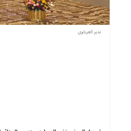
نذير العرباوي