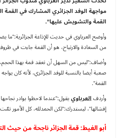
تحدث السفير نذير العرباوي مندوب الجزائر ا
مواجهة الوفد الجزائري المشارك في القمة الع
القمة والتشويش عليها”.
وأوضح العرباوي في حديث للإذاعة الجزائرية:”ما يضفي
من السعادة والارتياح، هو أن القمة جاءت في ظروف إ
وأضاف:”ليس من السهل أن تعقد قمة بهذا الحجم، وف
صعبة أيضا بالنسبة للوفد الجزائري، لأنه كان يوا
القمة”.
وأردف
العرباوي
يقول:”عندما لاحظوا بوادر نجاحها ب
إفشالها”، ليستدرك:”لكن الحمدلله، كل الأمور تمّت 
أبو الغيط: قمة الجزائر ناجحة من حيث ال