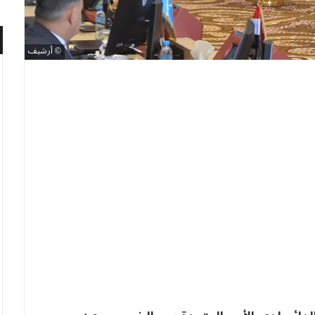
أرشيف