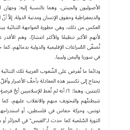
الأصوليون والجيش، وهما بالنسبة إليه: وجهان لع
والديمقراطية وحقوق الإنسان ومدنية الدولة. إلاّ أنّ ا
العكس من ذلك، وهي خطورة المواجهة الثنائية بينهما
لأنهم الأكبر تنظيمًا والأكثر انتشارًا، وهم الأقد
تُصفّى الصّراعات الإقليمية والدولية بدمائهم، ك
في سوريا واليمن وليبيا.
ودائما ما تُفرض على الشّعوب العربية تلك الثنائية 
يحتاج إلى تكسير هذه المعادلة بأخفّ الأضرار وأقل
ثابتتين، وهما: 1/ أنه لم تُعط للإسلاميين 
شيطنتُهم والتخويف منهم والانقلاب عليهم، كما
تونس، وحركة حماس في فلسطين، أو استدراجهم إلى
الثورة السّلمية كما حدث لـ”الفيس” في الجزائر أو