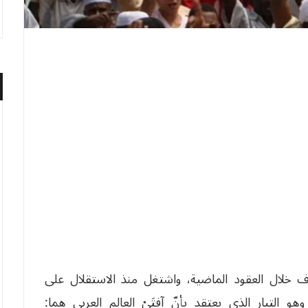
طرّف خلال العقود الماضية، واشتغل منذ الاستقلال على
 التيار الذي يعتقد بأنّ آفتَيْ العالم العربي هما: