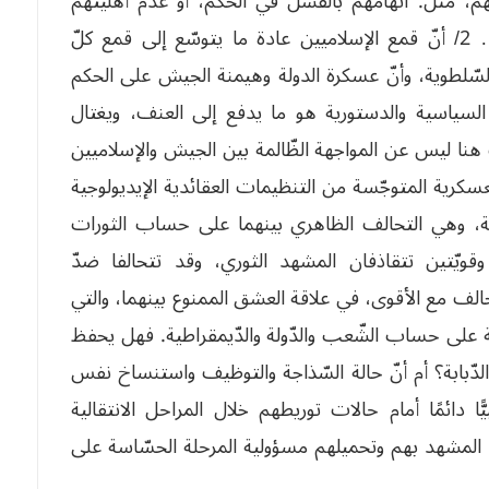
عليهم، مثل: اتهامهم بالفشل في الحكم، أو عدم أهليتهم
للسياسة، أو عدم إيمانهم الصادق بالديمقراطية… 2/ أنّ قمع الإسلاميين عادة ما يتوسّع إلى قمع كلّ
السّلطوية، وأنّ عسكرة الدولة وهيمنة الجيش على الحكم
 السياسية والدستورية هو ما يدفع إلى العنف، ويغتال
هنا ليس عن المواجهة الظّالمة بين الجيش والإسلاميين
العسكرية المتوجّسة من التنظيمات العقائدية الإيديولوجية
منة، وهي التحالف الظاهري بينهما على حساب الثورات
 وقويّتين تتقاذفان المشهد الثوري، وقد تتحالفا ضدّ
تحالف مع الأقوى، في علاقة العشق الممنوع بينهما، والتي
ة على حساب الشّعب والدّولة والدّيمقراطية. فهل يحفظ
الدّبابة؟ أم أنّ حالة السّذاجة والتوظيف واستنساخ نفس
ًّا دائمًا أمام حالات توريطهم خلال المراحل الانتقالية
يين المشهد بهم وتحميلهم مسؤولية المرحلة الحسّاسة على