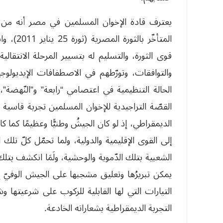
يعترف قادة الإخوان المسلمين في مصر أنه من الأخ
المتأخّر
قوى الثورة، والتسليم له بتسيير المرحلة الانتقالي
والتوافقات، وتورّطهم في الاصطفافات الإيديولوجي
الحالة التنظيمية في اعتصامي “رابعة” و”النّهضة”،
القصّة التراجيدية للإخوان المسلمين تجربة قاسية ف
الديمقراطي، إذ لو كان الجيشُ وطنيًّا وعظيمًا كما كان
إلى القوى الإقليمية والدولية، ولما تحمّل كلّ تلك
الشعبية بتلك الدّموية والوحشية، ولَمَا انكشف بتلك ا
يمكن تبريرُها وتعليق مشجبها على الجيش الوفيّ إ
التيارات التي لها القابلية للركوب على شرعيتها وش
التجربة الديمقراطية بشعاراته الخادعة.