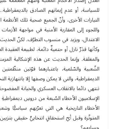
العدل إصدار الأحكام المعلّبة والتّهم المعمّمة 
التيارات الأخرى، وأنّ الجميع ضحية تلك الأنظمة 
واللجوء إلى المقاربة الأمنية في مواجهة الأزمات
الاعتدال، ويزيد في منسوب التطرّف. لكنّ الحديث 
وكأنها قدَرٌ نازل أو حتميةٌ دائمة، لطبيعة العقيدة 
والمغلقة. وإنما الحديث عن هذه الإشكالية المز
الشّعبية والسّلمية، باعتبارهما قوّتين منظّمتين
الديمقراطية، والتي لا يمكن وصفها إلا بانتهازية ال
تنتهي دائما بالانقلاب العسكري والخيانة المفضوح
الإسلاميون الأخطاء السّبعة من دروسِ ديمقراطيةِ 
الأخطاء التاريخية هي التي تعرّيهم سياسيًّا وشعبي
المتوتّرة وقبل أيّ استحقاقٍ انتخابيٍّ حقيقي بتز
حسابهم؟