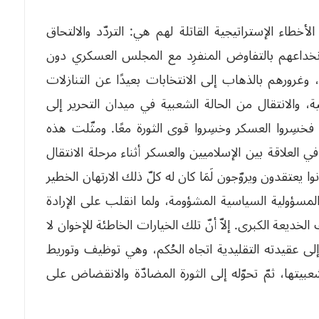
طاء الإستراتيجية القاتلة لهم هي: التردّد والالتحاق
 بالثورة المصرية (ثورة 25 يناير 2011)، وانخداعهم بالتفاوض المنفرِد مع المجلس العسكري دون
ة، وغرورهم بالذهاب إلى الانتخابات بعيدًا عن التنازلات
ة، والانتقال من الحالة الشعبية في ميدان التحرير إلى
 فخسِروا العسكر وخسِروا قوى الثورة معًا. ومثّلت هذه
ي العلاقة بين الإسلاميين والعسكر أثناء مرحلة الانتقال
وا يعتقدون ويروّجون لَمَا كان له كلّ ذلك الارتهان الخطير
 المسؤولية السياسية المشؤومة، ولما انقلب على الإرادة
لخديعة الكبرى. إلاّ أنّ تلك الخيارات الخاطئة للإخوان لا
لى عقيدته التقليدية اتجاه الحُكم، وهي توظيف وتوريط
عبيتها، ثمّ تحوّله إلى الثورة المضادّة والانقضاض على