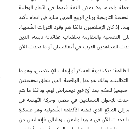
ملة واحدة، ولا يمكن الثقة فيهما في ادّعاء الوطنية
لحقيقة التاريخية ورياح الربيع العربي سارتا في اتجاه تأكيد
، إذ كان الإسلاميون دائمًا هم وقود الثورات الشّعبية،
ر على التضحية والمقاومة بخلفياتٍ عقائدية دينية، الذين
ما حدث للمجاهدين العرب في أفغانستان أو ما يحدث الآن
الظالمة: ديكتاتورية العسكر أو إرهاب الإسلاميين، وهو ما
ّ التكاليف، وذلك هو عدل الواقعية، الذي ينطق بحقيقتين
أيُّ فرصةٍ حقيقيةٍ للحكم بعد أيِّ فوزٍ ديمقراطي لهم، ودائمًا ما يتم
 حدث للإخوان المسلمين في مصر، وحركة النّهضة في
 المربّع الذي تتقنه الأنظمة الشّمولية وهو عسكرة
 ما يحدث الآن في سوريا واليمن.. وبالتالي فإنه ليس من