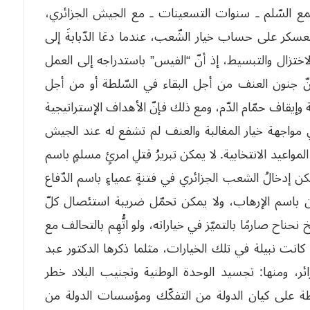
مع السّلم ـ سنوات التسعينات ـ مع الجيش الجزائري،
لعسكر على حساب خيار الشّعب، عندما دعَا الدّبابةَ إلى
اختزال والتبسيط، إذ أنّ “الفيس” باستدراجه إلى العمل
ّ جنون العنف من أجل البقاء في السّلطة أو من أجل
تنة وإيقاف حمّام الدّم، ومع ذلك فإنّ الأهداف الإستراتيجية
 مواجهة خيار المغالبة والعنف لم تشفع له عند الجيش
لثقة به في كلّ المواعيد الانتخابية. لا يمكن تبريرُ قتلِ امرئٍ مسلمٍ باسم
كن إدخالُ الشعب الجزائري في فتنةٍ عمياءٍ باسم الدّفاع
ّين باسم الإرهاب، ولا يمكن تحمّل ضريبة استئصال كلّ
ناح صارمًا بالتميّز في خياراته، ولو اتُّهِم بالتحالف مع
كانت نبيلة في تلك الخيارات، مثلما ذكرها الدكتور عبد
ائر، ومنها: تجسيد الوحدة الوطنية وتجنيب البلاد خطر
ظة على كيان الدولة من التفكّك ومؤسسات الدولة من