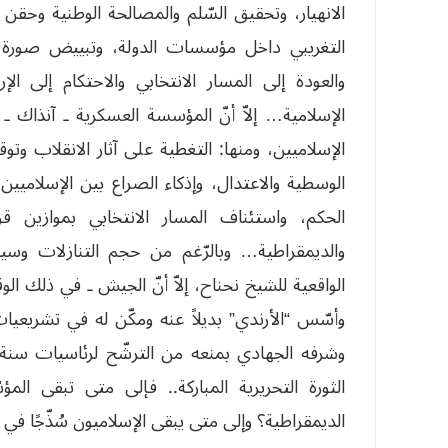
الانهيار، وتحقيق السّلم والمصالحة الوطنية وحقن د
التغريبي داخل مؤسسات الدولة، وتبييض صورة ال
والعودة إلى المسار الانتخابي والاحتكام إلى الإ
الإسلامية… إلاّ أنّ المؤسسة العسكرية ـ آنذاك ـ
الإسلاميين، ومنها: التغطية على آثار الانقلاب وت
الوسطية والاعتدال، وإذكاء الصراع بين الإسلاميين
الحكم، واستئناف المسار الانتخابي بموازين 
والديمقراطية… وبالرّغم من حجم التنازلات وسيا
الثورة التحريرية المباركة.. فإلى متى تبقى المؤ
الديمقراطية؟ وإلى متى يبقى الإسلاميون سُذّجًا في 