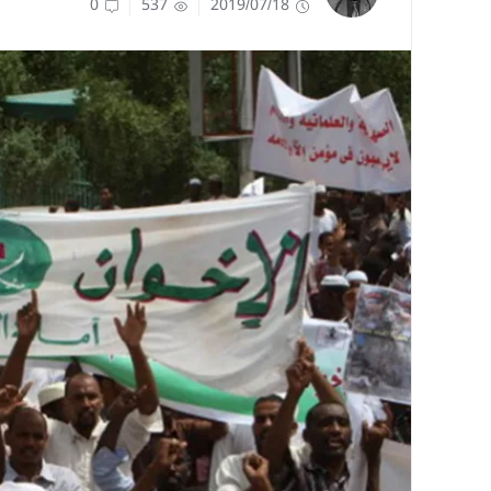
0
537
2019/07/18