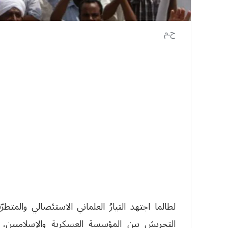
ح.م
لطالما اجتهد التيارُ العلماني الاستئصالي والمت
التحريش بين المؤسسة العسكرية والإسلاميين، وهو