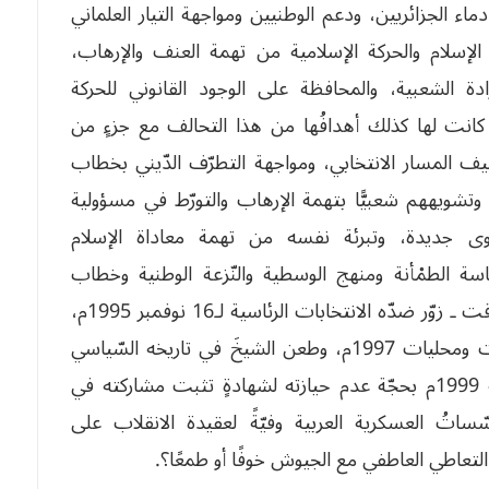
ماء الجزائريين، ودعم الوطنيين ومواجهة التيار العلماني
إسلام والحركة الإسلامية من تهمة العنف والإرهاب،
رادة الشعبية، والمحافظة على الوجود القانوني للحركة
 كانت لها كذلك أهدافُها من هذا التحالف مع جزءٍ من
وقيف المسار الانتخابي، ومواجهة التطرّف الدّيني بخطاب
 وتشويههم شعبيًّا بتهمة الإرهاب والتورّط في مسؤولية
قوى جديدة، وتبرئة نفسه من تهمة معاداة الإسلام
سة الطمْأنة ومنهج الوسطية والنّزعة الوطنية وخطاب
الواقعية للشيخ نحناح، إلاّ أنّ الجيش ـ في ذلك الوقت ـ زوّر ضدّه الانتخابات الرئاسية لـ16 نوفمبر 1995م،
وأسّس “الأرندي” بديلاً عنه ومكّن له في تشريعيات ومحليات 1997م، وطعن الشيخَ في تاريخه السّياسي
وشرفه الجهادي بمنعه من الترشّح لرئاسيات سنة 1999م بحجّة عدم حيازته لشهادةٍ تثبت مشاركته في
سّساتُ العسكرية العربية وفيّةً لعقيدة الانقلاب على
التعاطي العاطفي مع الجيوش خوفًا أو طمعًا؟.