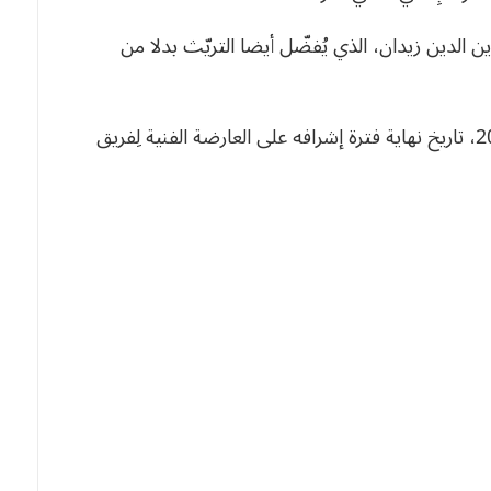
 الدين زيدان، الذي يُفضّل أيضا التريّث بدلا من
ولا يشتغل زيدان في الحقل التدريبي منذ جوان 2021، تاريخ نهاية فترة إشرافه على العارضة الفنية لِفريق