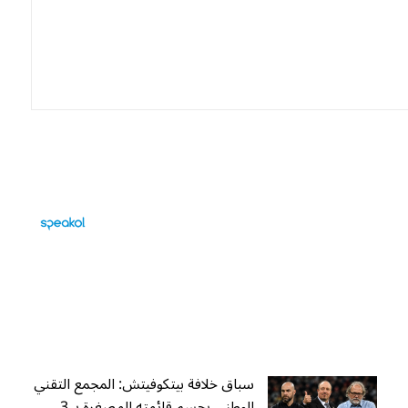
سباق خلافة بيتكوفيتش: المجمع التقني
الوطني يحسم قائمته المصغرة بـ 3