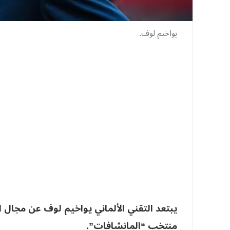
يواخيم لوف.
منتخب “المانشافات”.