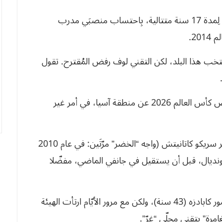
ودرّب التقني يواخيم لوف (65 سنة) منتخب ألمانيا لِمدة 17 سنة متتالية، بِاحتساب منصبَي مدرب
20.
تخب هذا البلد، لكن التقني لوف رفض المُقترح. تقول
وكان منتخب أوزباكستان قد حجز مؤخّرا بطاقة خوض كأس العالم 2026 عن منطقة آسيا، في أمر غير
ودرّب منتخب أوزباكستان التقني السلوفيني الشهير سريكو كاتانيتش (واجه “الخضر” مرّتَين: في عام 2010
 سلوفينيا في 2014)، وأهّله للمونديال، قبل أن يستقيل في جانفي الماضي، مفضّلا
وبعدها، عيّن اتحاد الكرة الأوزبكي التقني المحلي تيمور كابادزه (43 سنة)، ولكن مع مرور الأيّام ارتأت الهيئة
ة” بِتقني محلّي “غرّ”.