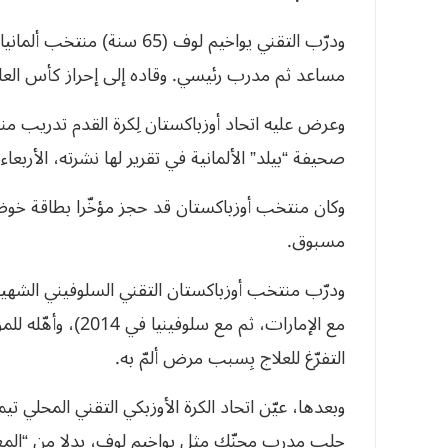
مساعد ثم مدرب رئيسي. وقاده إلى إحراز كأس العالم 14
وعرض عليه اتحاد أوزباكستان لِكرة القدم تدريب من
صحيفة “بيلد” الألمانية في تقرير لها نشرته، الأربعاء.
مسبوق.
مع الإمارات، ثم مع
التفرّغ للعلاج بِسبب مرض ألمّ به.
جلب مدرب محنّك مثل يواخيم لوف، بدلا من “المغامر