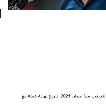
ح.م
يبتعد التقني الألماني يواخيم لوف عن مجال التدريب منذ صيف 2021، تاريخ نهاية عمله مع