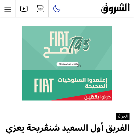
الجزائر
الفريق أول السعيد شنڨريحة يعزي