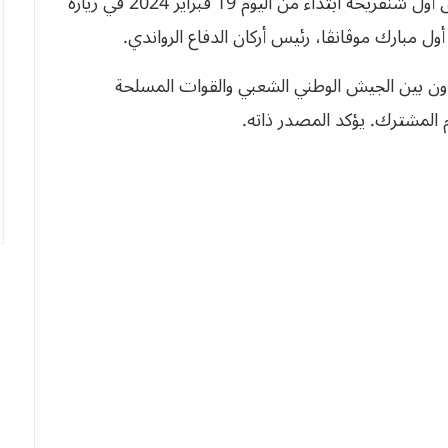
وحسب ما أفاد به بيان لوزارة الدفاع، سيشرع الفريق أول شنقريحة ابتداء من اليوم 19 فبراير 2024 في زيارة
ول مبارك موڨانڨا، رئيس أركان الدفاع الرواندي.
تعاون بين الجيش الوطني الشعبي والقوات المسلحة
 المشترك. يؤكد المصدر ذاته.