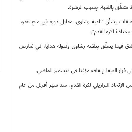
متعلّق بِاللعبة، بِسبب الرشوة.
قيقات بِشأن “تلقيه رشاوى، مقابل دوره في منح عقود
تلفة لكرة القدم”.
لاق فيما يتعلّق بِتلقيه رشاوى وقبوله هدايا، في تعارض
تى قرار الفيفا بِإيقافه مؤقتا في ديسمبر الماضي.
و (77 سنة) منصب رئيس الإتحاد البرازيلي لكرة القدم، منذ شهر أفريل من عام