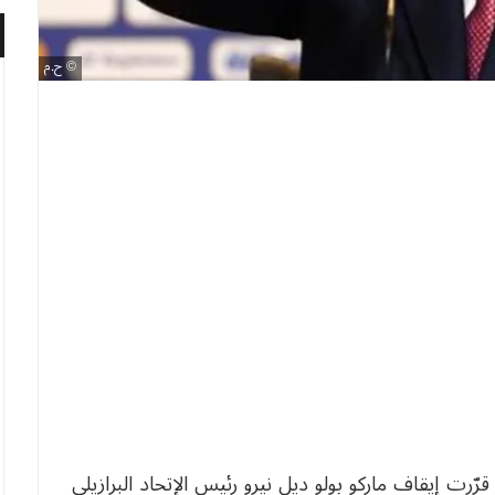
ح.م
 قرّرت إيقاف ماركو بولو ديل نيرو رئيس الإتحاد البرازيلي