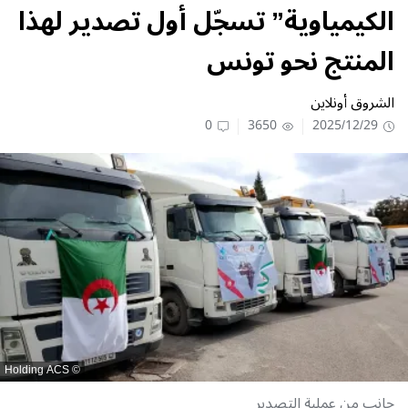
الكيمياوية” تسجّل أول تصدير لهذا
المنتج نحو تونس
الشروق أونلاين
0
3650
2025/12/29
Holding ACS
جانب من عملية التصدير