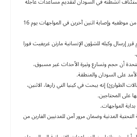
ي استئناف أنشطته في السودان لتقديم مساعدات عاجلة
وكان البرنامج علق أعماله في السودان بعد مقتل 3 من موظفيه وإصابة اثنين آخرين في المواجهات يوم 16
 قرر إرسال وكيله للشؤون الإنسانية مارتن غريفيث فورا
.
لمتحدة أن حجم وتسارع وتيرة الأحداث غير مسبوق،
لأمد على السودان والمنطقة.
ت الطوارئ) إنه يبحث في كينيا التي زارها، الاثنين،
ا على المحتاجين.
داية المواجهات.
 التحتية المدنية وضمان مرور آمن للمدنيين الفارين من
ل أولى شحناتها من المساعدات الإنسانية إلى السودان