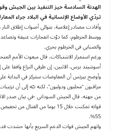
الهدنة السادسة حيز التنفيذ بين الجيش وق
تردّي الأوضاع الإنسانية في البلاد جراء المعار
وأفادت مصادر إعلامية، بتوالي أصوات إطلاق النار
ووسط الخرطوم، كما دوّت انفجارات عنيفة وتصاع
والصبابي في الخرطوم بحري.
ورغم استمرار الاشتباكات، قال مبعوث الأمم المتح
أسوشيتد برس، الاثنين، إن طرفي النزاع وافقا على 
وأوضح بيرتس أن المفاوضات ستركز في البداية على
مراقبون “محليون ودوليون”، لكنه نبّه إلى أن ترتيبات
من جهته، قال الجيش السوداني -في بيان صدر الاثن
55%.
واتهم الجيش قوات الدعم السريع بأنها حشدت قدرات