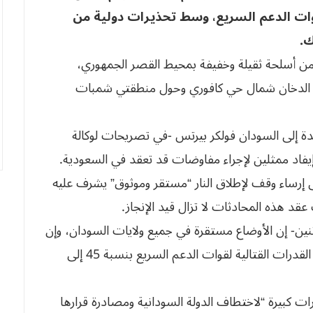
وات الدعم السريع، وسط تحذيرات دولية من
ك.
 من أسلحة ثقيلة وخفيفة بمحيط القصر الجمهوري،
د الدخان شمال حي كافوري وحول منطقتي شمبات
دة إلى السودان فولكر بيرتس -في تصريحات لوكالة
إيفاد ممثلين لإجراء مفاوضات قد تعقد في السعودية.
 إرساء وقف لإطلاق النار “مستقر وموثوق” يشرف عليه
 عقد هذه المحادثات لا تزال قيد الإنجاز.
ين- إن الأوضاع مستقرة في جميع ولايات السودان، وإن
قواته تمكنت خلال 15 يوما من القتال من تخفيض القدرات القتالية لقوات الدعم السريع بنسبة 45 إلى
 كبيرة “لاختطاف الدولة السودانية ومصادرة قرارها