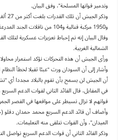
وتدمير قواتها المسلحة”، وفق البيان.
و1950 مركبة قتالية و104 من ناقلات الجند المدرعة و171 من العربات المسلحة بالمدافع الرشاشة.
وقال البيان إنه تم إحباط تعزيزات عسكرية لتلك ا
الشمالية الغربية.
ورأى الجيش أن هذه التحركات تؤكد استمرار محاولا
وأشار إلى أن السودان ورث “عبئا ثقيلا لخطأ النظام ا
أن الجيش لن يسمح بأن تقوم بالبلاد مجددا أي “
في المقابل، قال القائد الثاني لقوات الدعم السريع 
قواتهم لا تزال تسيطر على مواقعها في القصر الجمهو
وأضاف أن قائد الدعم السريع محمد حمدان دقلو (حم
الميدان”، وأن القوات تتلقى منه التعليمات.
وذكر القائد الثاني أن قوات الدعم السريع تواصل ا