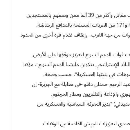
وذكر الجيش أن تلك القدرات بلغت أكثر من 27 ألف مقاتل وأكثر من 39 ألفا ممن وصفهم بالمستجدين
لقوات من جهة الغرب، وإيقاف تقدم قوة أخرى من الحدود
ت قوات الدعم السريع لتعزيز موقفها على الأرض.
لبائد الإستراتيجي بتكوين مليشيا الدعم السريع”، مؤكدا
تشوهات في بنيتها العسكرية”، حسب وصفه.
عبد الرحيم حمدان دقلو -في مقابلة مع الجزيرة- إن
ري والإذاعة والتلفزيون ومطار الخرطوم.
يدتي) “يدير المعركة السياسية والعسكرية من
لتصدي لتعزيزات الجيش القادمة من الولايات.