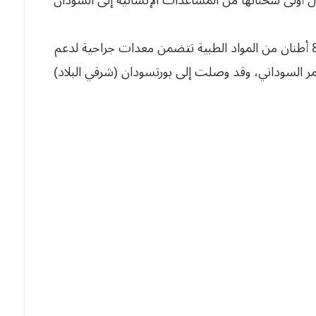
وأوضحت اللجنة -في بيان- أن الشحنة المكونة من 8 أطنان من المواد الطبية تتضمن معدات جراحية لدعم
 السوداني، وقد وصلت إلى بورتسودان (شرقي البلاد)