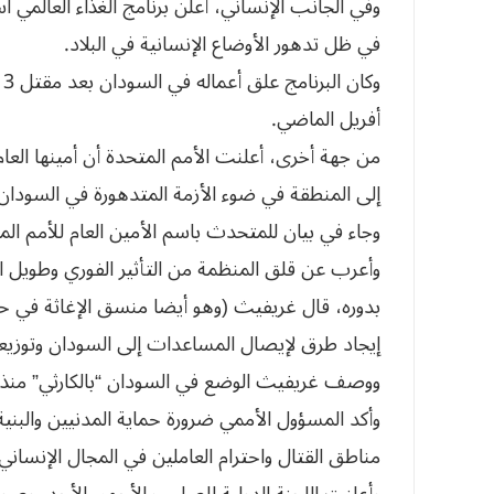
وفي الجانب الإنساني، أعلن برنامج الغذاء العالم
في ظل تدهور الأوضاع الإنسانية في البلاد.
أفريل الماضي.
من جهة أخرى، أعلنت الأمم المتحدة أن أمينها العام
إلى المنطقة في ضوء الأزمة المتدهورة في السودان
وجاء في بيان للمتحدث باسم الأمين العام للأمم ا
وأعرب عن قلق المنظمة من التأثير الفوري وطويل ا
بدوره، قال غريفيث (وهو أيضا منسق الإغاثة في حالا
إيجاد طرق لإيصال المساعدات إلى السودان وتوزيعه
ووصف غريفيث الوضع في السودان “بالكارثي” منذ ب
وأكد المسؤول الأممي ضرورة حماية المدنيين والبنية
مناطق القتال واحترام العاملين في المجال الإنساني.
وأعلنت اللجنة الدولية للصليب الأحمر، الأحد، وصو