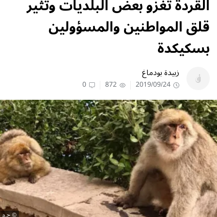
القردة تغزو بعض البلديات وتثير
قلق المواطنين والمسؤولين
بسكيكدة
زبيدة بودماغ
0
872
2019/09/24
ح.م