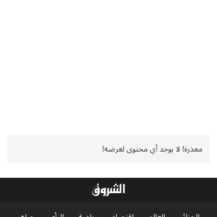
معذرة! لا يوجد أي محتوى لعرضه!
الجزائر
العالم
اقتصاد
رياضة
الرأي
جواهر