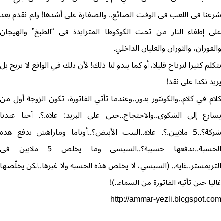
شرعنا في اللعب في الوقت الضائع.. والصفارة على أشدها! ولم نقدم بعد
على إطفاء النار من تحت الكوكوطا المتزايدة في “الطبخ” والهيجان
والفوران، والثوران والغليان الداخلي.
نتكلم كثيرا لنرتاح قليلا، أو كما يبدو لنا ذلك! لأن ذلك في الواقع لا يريح بل
يزيد نكدا على نقد!
كلام في كلام..والكونتور يدور..وعندما تأتي الفاتورة، تكون الزوجة أول من
يسارع إلى الشكوى..والاحتجاج..حتى على البريد: علاه.؟. أحنا عندنا
شركة؟..5 ملايين.؟. علاه..البيت الأبيض؟..أوباما وماراهش يدفع هذه
الحسبة..تدفعها حسيبة؟..السيسي وما يخلص 5 ملايين في
التريمستر..غاية.. (السيسي، لا يخلص هذه الحسبة ولا غيرها..لكن يخلّصها
غاليا حين تأتيه الفاتورة من السماء..)!
http://ammar-yezli.blogspot.com