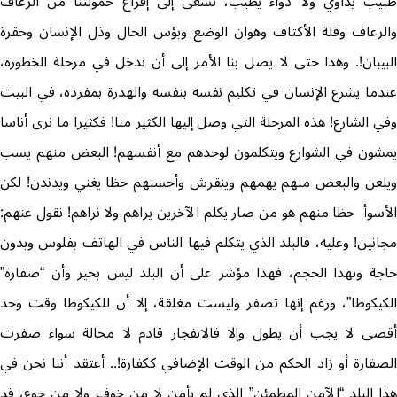
طبيب يداوي ولا دواء يطيب، نسعى إلى إفراغ حمولتنا من الزعاف
والرعاف وقلة الأكتاف وهوان الوضع وبؤس الحال وذل الإنسان وحقرة
البيبان!. وهذا حتى لا يصل بنا الأمر إلى أن ندخل في مرحلة الخطورة،
عندما يشرع الإنسان في تكليم نفسه بنفسه والهدرة بمفرده، في البيت
وفي الشارع! هذه المرحلة التي وصل إليها الكثير منا! فكثيرا ما نرى أناسا
يمشون في الشوارع ويتكلمون لوحدهم مع أنفسهم! البعض منهم يسب
ويلعن والبعض منهم يهمهم وينقرش وأحسنهم حظا يغني ويدندن! لكن
الأسوأ حظا منهم هو من صار يكلم الآخرين يراهم ولا نراهم! نقول عنهم:
مجانين! وعليه، فالبلد الذي يتكلم فيها الناس في الهاتف بفلوس وبدون
حاجة وبهذا الحجم، فهذا مؤشر على أن البلد ليس بخير وأن “صفارة”
الكيكوطا”، ورغم إنها تصفر وليست مغلقة، إلا أن للكيكوطا وقت وحد
أقصى لا يجب أن يطول وإلا فالانفجار قادم لا محالة سواء صفرت
الصفارة أو زاد الحكم من الوقت الإضافي ككفارة!.. أعتقد أننا نحن في
هذا البلد “الآمن المطمئن” الذي لم يأمن لا من خوف ولا من جوع، قد