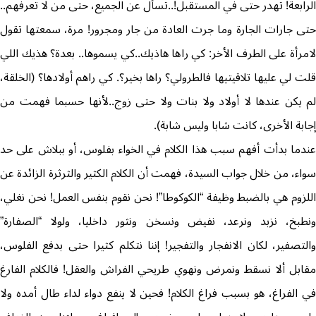
الرابعة! تهدر حتى في المستقبل!..تسأل عن الجميع، حتى من لا تعرفهم..
حتى جارات الجارة وما جرت العادة من جار ومجرور! مرة، سمعتها تقول
لامرأة على الطرف الأخر: كي راها هاذيك..كي يسموها.. بعدة؟ هذيك اللي
قلت لي عليها تلاقيتيها فالطرولي؟ راها بخير؟. كي راهم أولادها؟ (الخلقة،
لم يكن عندها لا أولاد ولا بنات ولا حتى زوج..لأنها حسبما فهمت من
إجابة الأخرى، كانت شابا وليس شابة).
عندما بدأت أفهم سبب هذا الكلام في الخواء بفلوس، أو ببلاش على حد
سواء، من خلال جواب السيدة، فهمت أن الكلام الكثير والثرثرة الزائدة عن
اللزوم هي بالضبط وظيفة “الكوكوطا”! نحن نقوم بنفس العمل! نحن نغلي،
ونطبخ، نزبد ونرعد، نفيض ونسخن ونثور داخليا، ولولا “الصفارة”
والتصفير، لكان الانفجار والتفجير! إننا نتكلم كثيرا حتى بدفع الفلوس،
مقابل ألا نسقط ونمرض ونهوي طريحي الفراش والعقل! فالكلام الفارغ
في الفراغ، هو بسبب فراغ الكلام! فحين لا ينفع دواء لداء طال أمده ولا