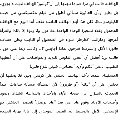
الهاتف، قالت لي مرة عندما نبهتها إلى أن”كونتور” الهاتف لديك لا يجري،
بل يطير! وبأن الفاتورة ستأتي أطول من فيلم مكسيكسي من حيث
الكيلومترات!). كان هذا أيام الهاتف الثابت فقط، أما اليوم مع الهاتف
المحمول وغلاء تسعيرة الوحدة الواحدة..فلا حول ولا وقوة إلا بالله! والمرأة
أعرفها ومازالت “تطرطر” سواء في المحمول أو الثابت وعلى حساب
فاتورة الأكل والشرب! تعرفون بماذا أجابتني؟! ـ وكانت ربما على حق ـ
قالت لي: أفضل أن أعطي الفلوس للبريد والمواصلات على أن أعطيها
للطبيب..دعني أتكلم وأريح أعصابي.. خليني نفرغ قلبي!
المسكينة، عندما تأخذ الهاتف، تجلس على كرسي وثير، فلا يمكنها أن
تجلس على أي “بنك” (أو طريزور)..لأن المسألة مسألة ساعات: تبدأ
الحديث بالسؤال عن صحة الآباء والأجداد والفراعنة الشداد وثمود
وأصحاب الأوتاد وقوم عاد،..من بعد “عاد توصل” للعصر الجاهلي ثم
الإسلامي الأول والوسيط، ثم العصر الموحدي إلى غاية نهاية العهدة