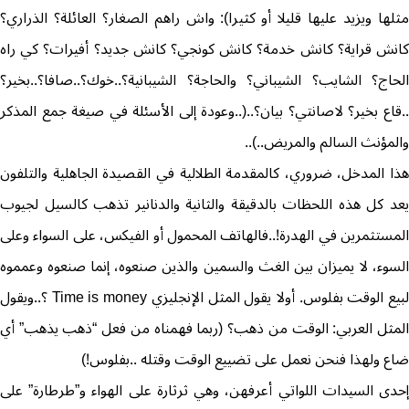
مثلها ويزيد عليها قليلا أو كثيرا): واش راهم الصغار؟ العائلة؟ الذراري؟
كانش قراية؟ كانش خدمة؟ كانش كونجي؟ كانش جديد؟ أفيرات؟ كي راه
الحاج؟ الشايب؟ الشيباني؟ والحاجة؟ الشيبانية؟..خوك؟..صافا؟..بخير؟
..قاع بخير؟ لاصانتي؟ بيان؟..(..وعودة إلى الأسئلة في صيغة جمع المذكر
والمؤنث السالم والمريض..)..
هذا المدخل، ضروري، كالمقدمة الطلالية في القصيدة الجاهلية والتلفون
يعد كل هذه اللحظات بالدقيقة والثانية والدنانير تذهب كالسيل لجيوب
المستثمرين في الهدرة!..فالهاتف المحمول أو الفيكس، على السواء وعلى
السوء، لا يميزان بين الغث والسمين والذين صنعوه، إنما صنعوه وعمموه
لبيع الوقت بفلوس. أولا يقول المثل الإنجليزي Time is money ؟..ويقول
المثل العربي: الوقت من ذهب؟ (ربما فهمناه من فعل “ذهب يذهب” أي
ضاع ولهذا فنحن نعمل على تضييع الوقت وقتله ..بفلوس!)
إحدى السيدات اللواتي أعرفهن، وهي ثرثارة على الهواء و”طرطارة” على