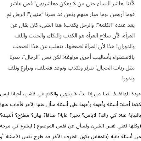
لأننا نعاشر النساء حتى من لا يمكن معاشرتهن! فمن عاشر
قوما أربعين يوما صار منهم ونحن قد صرنا “منهن”! الرجل لم
يعد عنده “الكلمة”! والرجل يكذب! هذا الشيء كان يقال عن
المرأة، لأن سلاح المرأة هو الكذب والبكاء، والحنث واللف
والدوران! هذا لأن المرأة لضعفها، تتغلب عن هذا الضعف
بالاستقواء بأساليب أخرى مراوغة! لكن نحن “الرجال”، صرنا
مثل ربات الحجال! نثرثر ونكذب ونوعد فنخلف، ونراوغ ونلف
وندور!
عودة للهاتف!.. فينا من إذا بدأ، لا ينتهي والكلام في لاشي، أحيانا ليس
كلاما أصلا: أسئلة وأجوبة وأجوبة على أسئلة سأل عنها الأخر فأجاب عنها
بالنيابة عنه: كي راك؟ لاباس؟ بخير؟ غاية؟ صافا؟ بيان؟ مطرّح؟ أنتيك؟
(وكلها تعني نفس الشيء وتسأل عن نفس الموضوع ) ليشرع في موجة
من أسئلة ثانية (بالمقابل يكون الطرف الآخر قد طرح نفس الأسئلة أو