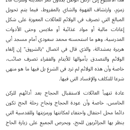
زمزم، وارتشاف القهوة والشاي بالمقروط، فيما يتم تحويل
المبالغ التي تصرف في الولائم للعائلات المعوزة على شكل
إعانات مالية أو مواد غذائية أو ملابس وحتى الأدوات
المدرسية، وهو ما استحسنه محمد سعودي أمام مسجد أبي
هريرة بمشدالة، والذي قال في اتصال “بالشروق” إن إلغاء
الولائم والتصدق بأموالها للأيتام والفقراء تصرف صائب،
خاصة وأن هذه الولائم لم ترد في الشرع بل فيها ما هو منهي
شرعا للتكلف والإفساد التي فيها.
عادة تتهيأ العائلات لاستقبال الحجاج بعد أدائهم للركن
الخامس، خاصة وأن عودة الحجاج ونجاح رحلة الحج تكون
دائما محل احتفال واحتفاء لمكانتها ورمزيتها وللقدسية التي
ينظر بها الجزائريون للحج، ويحرص الجميع على زيارة الحاج