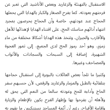
الاستقبال بالتهنئة والزغاريد وبعض الأناشيد التي تعبر عن
فرحتهم بعودته، كما يفرح الصغار والكبار بالهدايا التي يحملها
الحجاج عند عودتهم، خاصة وأن الحجاج يحرصون بمجرد
انتهاء أدائهم مناسك الحج، على اقتناء الهدايا لإهدائها للأهل
والأقارب والجيران، وتتخذ هذه الهدايا أشكالا مختلفة من ماء
زمزم، وهو أحد رموز الحج لدى الجميع، إلى تمور العجوة
الشهيرة، إضافة إلى السبحات والسجادات والأثواب
والمصاحف وغيرها.
وكثيرا ما تلجأ بعض العائلات بالبويرة إلى استقبال حجاجها
بتلقائية بالطبل والمزمار والزغاريد والرقص، لأن حسبهم سفر
الحاج وأداءه للحج وعودته سالما من النعم التي يحق له
ولأهله أن يفرحوا بها وإظهار الفرح يكون بالإطعام والزيارة
وإقامة الأفراح، رغم أن أئمة المساجد يستنكرون ما يقوم به