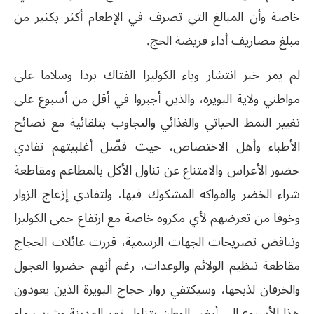
خاصة وأن المبالغ التي تصرف في الإطعام أكثر بكثير من
مبلغ مصاريف أداء فريضة الحج.
لم يمر خبر انتشار وباء الكوليرا الفتاك بردا وسلاما على
مواطني ولاية البويرة، والذين أجبروا في أقل من أسبوع على
تغيير النمط الحياتي والغذائي والتجاوب بتلقائية مع نصائح
الأطباء وأهل الاختصاص، حيث فضّل أغلبيتهم تفادي
حضور الأعراس والامتناع عن تناول الأكل بالمطاعم ومقاطعة
شراء الخضر والفواكه المشكوك فيها، ولتفادي إزعاج الزوار
وخوفا من تعرضهم لأي مكروه خاصة مع ارتفاع حمى الكوليرا
وتناقض تصريحات الجهات الرسمية، قررت عائلات الحجاج
مقاطعة تنظيم الولائم والوعدات، رغم أنهم حضروا العجول
والخرفان لذبحها، وسيكتفي زوار حجاج البويرة الذين يعودون
هذا الأسبوع إلى أرض الوطن بتناول تمر المدينة وشرب ماء