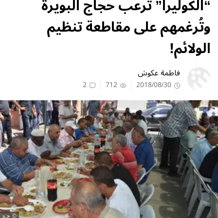
“الكوليرا” تُرعب حجاج البويرة
وتُرغمهم على مقاطعة تنظيم
الولائم!
فاطمة عكوش
2
712
2018/08/30
ح.م