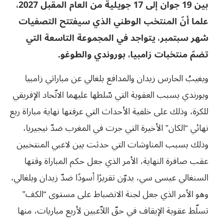
بين 19 جوان إلى 17 جويلية من العام المقبل 2027،
علما أنّ المنتخب الوطني الذي سيفتتح التصفيات
شهر سبتمبر، يتواجد في المجموعة التاسعة التي
تضمّ منتخبات زامبيا، بوروندي والطوغو.
ويغيبُ الحارس زيدان والمدافع بلغالي عن مباراتي زامبيا
وبورندي بسبب العقوبة التي سّلطها عليهما الاتّحاد الإفريقي
للكرة، وذلك على خلفية الأحداث التي عرفتها نهاية مباراة ربع
نهائي “الكان” الأخيرة التي جرت في المغرب ضدّ نيجيريا،
وذلك بسبب المناوشات التي حدثت بين لاعبي المنتخبين
عقب صافرة النهاية، الأمر الذي جعل حكم المباراة وقتها
السنغالي عيسى سي، يدوّن تقريرًا أسودًا ضدّ زيدان وبلغالي،
وهو الأمر الذي جعل لجنة الانضباط على مستوى “الكف”
تسلّط عقوبة الإيقاف في حقّ اللاّعبين لأربع مباريات، منها