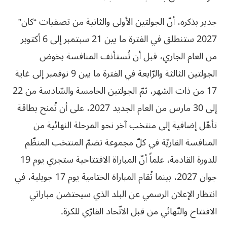
جدير بذكره، أنّ الجولتين الأولى والثانية من تصفيات “كان”
2027 ستنطلق في الفترة ما بين 21 سبتمبر إلى 6 أكتوبر
من العام الجاري، قبل أن تُستأنف المنافسة بخوض
الجولتين الثالثة والرّابعة في الفترة ما بين 9 نوفمبر إلى غاية
17 من ذات الشهر، ثمّ الجولتين الخامسة والسّادسة من 22
إلى 30 مارس من العام الجديد 2027، على أن تُمنح بطاقة
تأهّل إضافية إلى منتخب آخر نحو المرحلة النهائية من
المنافسة القاريّة في كلّ مجموعة تضمّ المنتخب المنظّم
للدورة القادمة، علماً أنّ المباراة الافتتاحية ستجري يوم 19
جوان 2027، بينما تُقام المباراة الختامية يوم 17 جويلية، في
انتظار الإعلان الرسمي عن البلد الذي سيحتضن مباراتي
الافتتاح والنّهائي من قبل الاتّحاد القارّي للكرة.