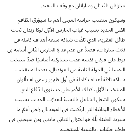
مباراتان نافذتان ومباراتان مع وقف التنفيذ.
وسيكون منصب حراسة المرمى أهم ما سيؤرق الطّاقم
الفني الجديد بسبب غياب الحارس الأوّل لوكا زيدان تحت
طائل العقوبة، الذي تلقّت شباكه سبعة أهداف كاملة في
ثلاث مباريات، فضلاً عن عدم قدرة الحارس الثّاني أسامة بن
بوط على فرض نفسه عقب مشاركته أساسيًا ضدّ منتخب
النمسا في الجولة الثانية من المونديال، بعدما استقبلت
شباكه ثلاثة أهداف كاملة في أول ظهور رسمي له بألوان
المنتخب الأوّل، كذلك الأمر على مستوى الدّفاع الذي
سيكون الشغل الشاغل بالنسبة للمدرّب الجديد، بسبب
الأخطاء البدائية التي ارتُكبت في المونديال ولعل أهمّ ما
سيزيد الطينة بلّة هو اعتزال الثنائي ماندي وبن سبعيني في
ظرف حسّاس بالنسبة للمنتخب.