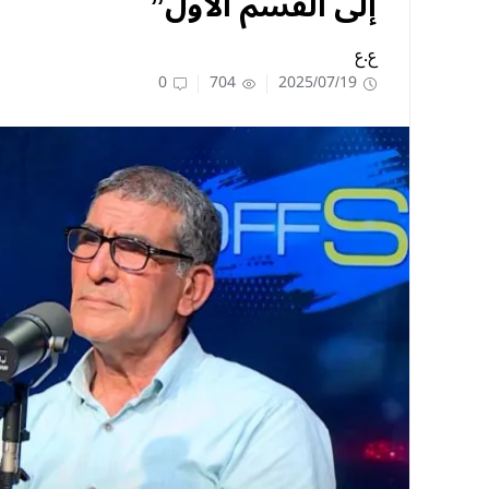
إلى القسم الأول”
ع.ع
0
704
2025/07/19