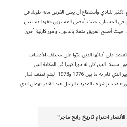
الكثير للنادي وأستطاع أن يبقى الفريق معه طويلا في
كن في الحسبان، حيث أمضى المسيرون عقودا بسنتين
لغ تصل إلى 150 مليون شهريا، حيث أصبح الفريق مثقلا بالديون، وأمور كارثية أخرى
تعتمد على أبنائها الذين مرّوا على مختلف الأصناف
 سنيلا، الذي كان له دورا كبيرا في المكانة التي
وصلتها النصرية في تلك الفترة، بناء على العمل الكبير الذي قام به ما بين 1976 و1978، ليتم قطف ثمار
 الجمهورية تحت إشراف المدرب الراحل عبد القادر بهمان الذي
أنصار احترام تاريخ رابح ماجر”