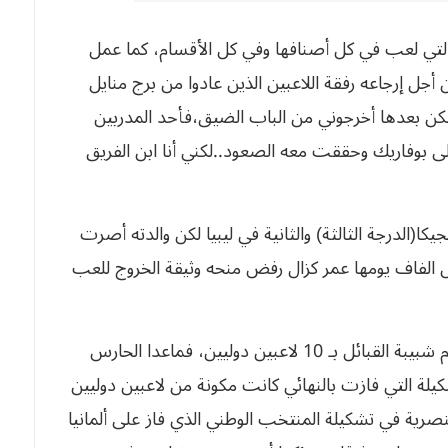
 التي لعب في كل أصنافها وفي كل الأقسام، كما عمل
جل إرجاعه رفقة اللاعبين الذين عادوا من برج منايل
“لكن بعدها أخرجوني من الباب الضيق،فأحد المدربين
 بوفاريك وحققت معه الصعود..لكني أنا ابن الفريق
كا(الدرجة الثالثة) والثانية في ليبيا لكن والدته أصرت
س الفاف يومها عمر كزال رفض منحه وثيقة الخروج للعب
وقال لعزازي إن ناديه العريق، لعب نهائي 1979 أمام شبيبة القبائل بـ 10 لاعبين دوليين، فماعدا الحارس
لة التي فازت بالنهائي كانت مكونة من لاعبين دوليين
نصرية في تشكيلة المنتخب الوطني الذي فاز على ألمانيا