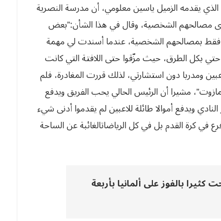
 الذي يقدمه الزميل ياسين معلومي، أن مدرسة النصرية
سوى مصالحهم الشخصية، وقال في هذا الشأن:”بعض
مون فقط بمصالحهم الشخصية، عندما أسندت لي مهمة
زاحتي بكل الطرق، حيث مزّقوا حتى اللافتة التي كانت
بين ومدربا دون استشارتي، لذلك قررت المغادرة، فلم
لمازوت”، مشيرا أن الرئيس الحالي يحب الفريق ويدفع
لنادي ويدفع أموالا طائلة للاعبين لم يقدموا أدنى شيء
 في كرة القدم بل في كل الرياضاتالغائبة عن الساحة
ك في مونديال 82.. فرحت كثيرا بالفوز على ألمانيا بأربعة