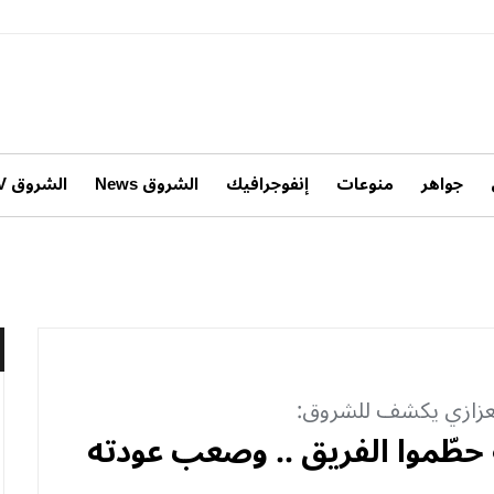
جواهر
منوعات
إنفوجرافيك
الشروق News
الشروق TV
لعزازي يكشف للشروق:
حطّموا الفريق .. وصعب عودته