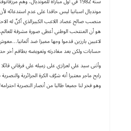
سنة 1982 في أول مباراة للمونديال، وهم مرزق
مونديال اسبانيا ليس حاقدا على عدم استدعائه لأن
منصب صالح عصاد اللاعب الكبيرالذي أكنّ له الاحتر
لاعبين بارزين قدموا وجها مميزا ضد ألمانيا…معوش 
حسابات ولكن بعد مغادرته وتعويضه بطاقم أخر حدثت
وأثنى سيد علي لعزازي على زميله علي فرقاني قائلا
رابح ماجر معتبرا أنه شرّف الكرة الجزائرية والنصرية 
وهو فخر لنا جميعا طالبا من أنصار النصرية احترامه”