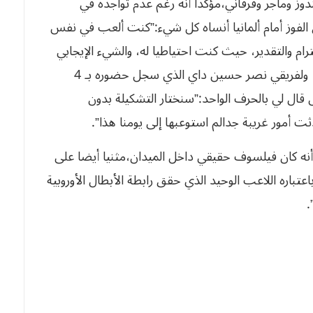
انوقندوز وماجر وفرقاني،مؤكدا أنه رغم عدم تواجده في
 الفوز أمام ألمانيا أنساه كل شيء:”كنت ألعب في نفس
ام والتقدير، حيث كنت احتياطيا له، والشيء الإيجابي
هو أن المنتخب الوطني أعطى صورة مشرفة للعالم، ولفريقي نصر حسين داي الذي سجل حضوره بـ 4
قال لي بالحرف الواحد:”سنختار التشكيلة بدون
 أمور غريبة جدالم استوعبها إلى يومنا هذا”.
 أنه كان فيلسوف حقيقي داخل الميدان،مثنيا أيضا على
باعتباره اللاعب الوحيد الذي حقق رابطة الأبطال الأوروبية
.