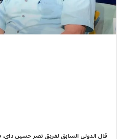
قال الدولي السابق لفريق نصر حسين داي، س