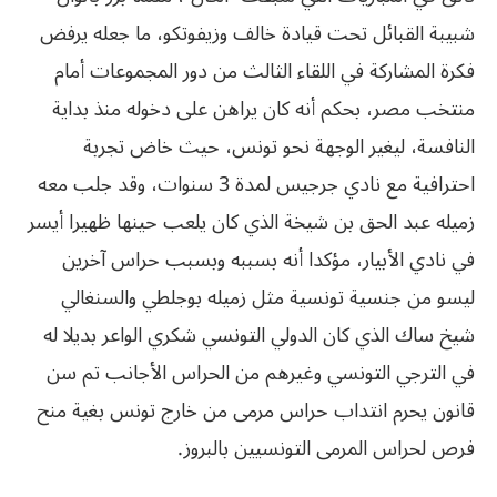
شبيبة القبائل تحت قيادة خالف وزيفوتكو، ما جعله يرفض
فكرة المشاركة في اللقاء الثالث من دور المجموعات أمام
منتخب مصر، بحكم أنه كان يراهن على دخوله منذ بداية
النافسة، ليغير الوجهة نحو تونس، حيث خاض تجربة
احترافية مع نادي جرجيس لمدة 3 سنوات، وقد جلب معه
زميله عبد الحق بن شيخة الذي كان يلعب حينها ظهيرا أيسر
في نادي الأبيار، مؤكدا أنه بسببه وبسبب حراس آخرين
ليسو من جنسية تونسية مثل زميله بوجلطي والسنغالي
شيخ ساك الذي كان الدولي التونسي شكري الواعر بديلا له
في الترجي التونسي وغيرهم من الحراس الأجانب تم سن
قانون يحرم انتداب حراس مرمى من خارج تونس بغية منح
فرص لحراس المرمى التونسيين بالبروز.