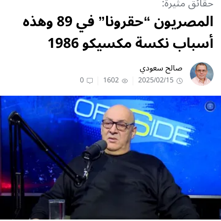
حقائق مثيرة:
المصريون “حقرونا” في 89 وهذه
أسباب نكسة مكسيكو 1986
صالح سعودي
0
1602
2025/02/15