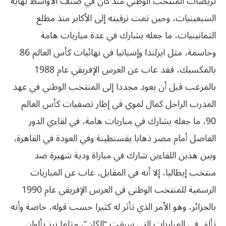
تربصات المنتخب الوطني منذ كان في صنف الأواسط نهاية
السبعينيات، وحين تمت ترقيته إلى الأكابر منذ مطلع
الثمانينيات، ما جعله يشارك في عدة مباريات هامة
وحاسمة، مثل ايرلندا وإسبانيا في نهائيات كأس العالم 86
بالمكسيك، فقد غاب عن العرس الإفريقي عام 1988
بالمرغب قبل أن يعود مجددا إلى المنتخب الوطني في عهد
المدرب الراحل كمال لموي في إطار تصفيات كأس العالم
90، ما جعله يشارك في مباريات هامة، في لقاءي الدور
الفاصل أمام مصر ذهابا بقسنطينة وفي العودة في القاهرة،
وبين هذين اللقاءين شارك في مباراة ودية شهيرة ضد
منتخب إيطاليا، إلا أنه في المقابل، غاب عن المباريات
الرسمية للمنتخب الوطني في العرس الإفريقي عام 1990
بالجزائر، وهو الأمر الذي تأثر له كثيرا حسب قوله، خاصة وأنه
تألق في المباريات التي سبقت “الكان”، مثلما برز بألوان