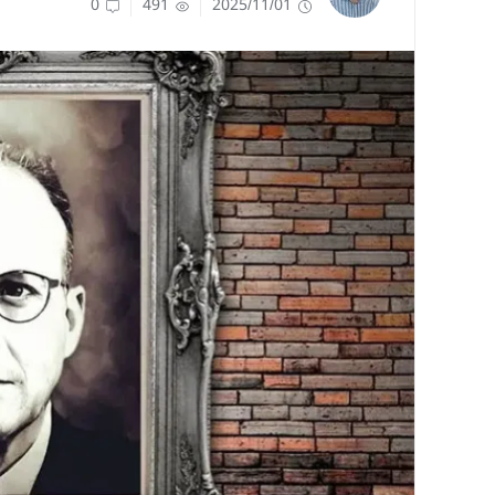
0
491
2025/11/01