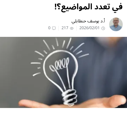
في تعدد المواضيع؟!
أ.د يوسف حنطابلي
0
217
2026/02/01