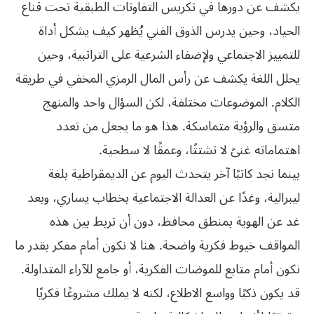
يكشف عن دورها في تكريس التفاوتات الطبقية تحت قناع
الحياد، وحين يدرس الذوق الفني يُظهر كيف يشكل أداة
للتمييز الاجتماعي ولإضفاء الشرعية على التراتبية، وحين
يحلل اللغة يكشف عن رأس المال الرمزي المخفي في طريقة
الكلام. الموضوعات مختلفة، لكن السؤال واحد والمنهج
متسق والرؤية متماسكة. هذا هو ما يجعل من تعدد
اهتماماته غنىً لا تشتتًا، وعمقًا لا سطحية.
بينما نجد كاتبًا آخر يتحدث اليوم عن الديمقراطية بلغة
ليبرالية، وغدًا عن العدالة الاجتماعية بخطاب يساري، وبعد
غد عن الهوية بمنطق محافظ، دون أن تربط بين هذه
المواقف خيوط فكرية واضحة. هنا لا نكون أمام مفكر بقدر ما
نكون أمام متابع للموضات الفكرية، أو جامع للآراء المتداولة.
قد يكون ذكيًا وواسع الاطلاع، لكنه لا يملك مشروعًا فكريًا