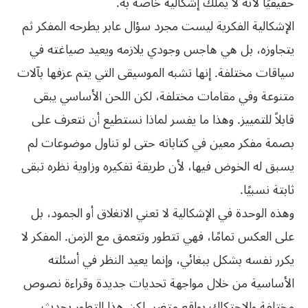
حقيقيًا لأنه لا يملك إشكالية خاصة به.
الإشكالية الفكرية ليست مجرد سؤال عابر يطرحه المفكر ثم
يتجاوزه، بل هي هاجس وجودي يلازمه ويعيد صياغته في
سياقات مختلفة. إنها تشبه الموسيقى التي يتم عزفها بآلات
متنوعة وفي مقامات مختلفة، لكن اللحن الأساسي يبقى
قابلاً للتمييز. وهذا ما يفسر لماذا نستطيع أن نتعرف على
بصمة مفكر معين في كتاباته حتى لو تناول موضوعات لم
يسبق له الخوض فيها، لأن طريقة تفكيره وزاوية نظره تبقى
ثابتة نسبيًا.
وهذه الوحدة في الإشكالية لا تعني الانغلاق أو الجمود، بل
على العكس تمامًا، فهي تتطور وتتعمق مع الزمن. المفكر لا
يكرر نفسه بشكل ببغائي، وإنما يعيد النظر في أسئلته
الأساسية من خلال مواجهة تحديات جديدة وقراءة نصوص
مختلفة والاحتكاك بواقع متغير. لكن هذا التطور يحدث