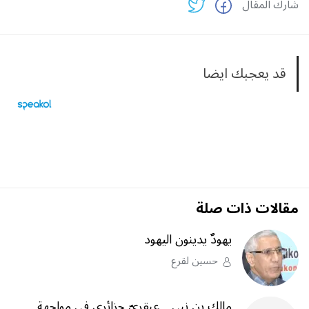
شارك المقال
قد يعجبك ايضا
مقالات ذات صلة
يهودٌ يدينون اليهود
حسين لقرع
مالك بن نبي…عبقريّ جزائري في مواجهة