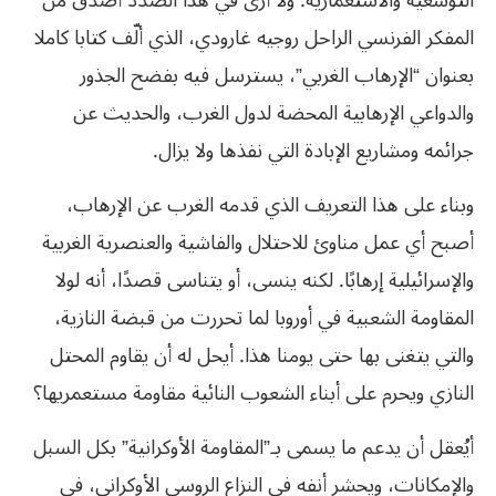
التوسعية والاستعمارية. ولا أرى في هذا الصدد أصدق من
المفكر الفرنسي الراحل روجيه غارودي، الذي ألّف كتابا كاملا
بعنوان “الإرهاب الغربي”، يسترسل فيه بفضح الجذور
والدواعي الإرهابية المحضة لدول الغرب، والحديث عن
جرائمه ومشاريع الإبادة التي نفذها ولا يزال.
وبناء على هذا التعريف الذي قدمه الغرب عن الإرهاب،
أصبح أي عمل مناوئ للاحتلال والفاشية والعنصرية الغربية
والإسرائيلية إرهابًا. لكنه ينسى، أو يتناسى قصدًا، أنه لولا
المقاومة الشعبية في أوروبا لما تحررت من قبضة النازية،
والتي يتغنى بها حتى يومنا هذا. أيحل له أن يقاوم المحتل
النازي ويحرم على أبناء الشعوب النائية مقاومة مستعمريها؟
أيُعقل أن يدعم ما يسمى بـ”المقاومة الأوكرانية” بكل السبل
والإمكانات، ويحشر أنفه في النزاع الروسي الأوكراني، في