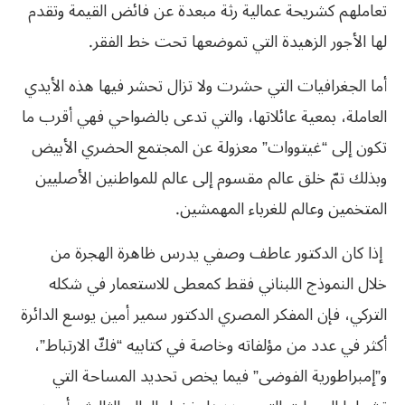
تعاملهم كشريحة عمالية رثة مبعدة عن فائض القيمة وتقدم
لها الأجور الزهيدة التي تموضعها تحت خط الفقر.
أما الجغرافيات التي حشرت ولا تزال تحشر فيها هذه الأيدي
العاملة، بمعية عائلاتها، والتي تدعى بالضواحي فهي أقرب ما
تكون إلى “غيتووات” معزولة عن المجتمع الحضري الأبيض
وبذلك تمّ خلق عالم مقسوم إلى عالم للمواطنين الأصليين
المتخمين وعالم للغرباء المهمشين.
إذا كان الدكتور عاطف وصفي يدرس ظاهرة الهجرة من
خلال النموذج اللبناني فقط كمعطى للاستعمار في شكله
التركي، فإن المفكر المصري الدكتور سمير أمين يوسع الدائرة
أكثر في عدد من مؤلفاته وخاصة في كتابيه “فكّ الارتباط”،
و”إمبراطورية الفوضى”
فيما يخص تحديد المساحة التي