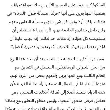
المفكرة كريستيفا على الضمير الأوروبي حلاَ وهو الاعتراف
بقضية المهاجرين على أنها “جزئيا، مسألة قبول “الغرباء” في
بلداننا، ولكن أولا وقبل كل شيء فهي مسألة التعاون معهم
وفي داخل بلدانهم الخاصة بهم، لأن أوروبا لا تستطيع أن
تستوعب كل هؤلاء، إذ هناك حد لذلك، إنه يجب علينا أن
نقدم بعضا من ثروتنا للآخرين لكي يعيشوا بصورة أفضل”.
ومن دون أدنى شك فإنه من المستبعد أن يجد هذا النوع
من الحل الليبرالي الرومانتيكي، المتمثل في التعاون مع
العالم الثالث ومع المهاجرين وتقديم بعض من الثروة لهم،
تفهما أو تطبيقا في الدوائر اليمينية والرأسمالية الغربية لأن
هذه الدوائر تفتقد أصلا إلى ثقافة أخلاقيات الضمير، وهي
تفضل فرض منطق التبعية، وليس منطق التعاون مع بلداننا
في العالم الثالث للتحرّر من التخلف الاقتصادي وأسبابه وكذا