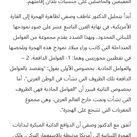
المقيمين والحاصلين على جنسيات بلدان إقامتهم.
أبدأ بتحليل الدكتور عاطف وصفي
لظاهرة الهجرة إلى القارة
الأمريكية، في نهاية القرن التاسع عشر على ضوء نموذجها
اللبناني المحدود، وبهذا الصدد يقدم مجموعة من العوامل
المتداخلة التي كانت وراء ميلاد نموذج هذه الهجرة ويلخصها
في نقطتين محوريتين وهما
: 1- العوامل الدافعة، 2
–
والعوامل الجاذبة. بخصوص الأولى يقول: “ونقصد بالعوامل
الدافعة تلك الظروف التي نشأت في الوطن العربي”، أما
بخصوص الثانية فيبرز أن “العوامل الجاذبة فهي الظروف
التي نشأت ونمت خارج العالم العربي، وهي مجموع
المغريات التي تشجع على الهجرة”.
أتفق مع الدكتور وصفي أن الدوافع الذاتية المبكرة لبدايات
الهجرة اللبنانية إلى أمريكا مرتبطة بالاستعمار التركي، ولكن