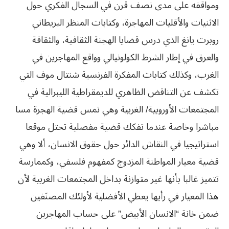
ومواقفه على مدى نصف قرن في السجال الفكري حول
الاثنيات والأقليات المهاجرة، وكتابات المنظر البريطاني
روبرت يانغ الذي درس قضايا الهجنة الثقافية، والثقافة
والعرق في إطار الشرط الكولونيالي وواقع المهاجرين في
الغرب، وكذلك كتابات المفكرة الفرنسية شنتال موف التي
تكشف عن التناقض الظاهري للديمقراطية الليبرالية في
المجتمعات الأوروبية/ الغربية وهي تمس قضية الهجرة مسا
مباشرا وخاصة عندما تفكك قضية مفصلية تحتل موقعا
استراتيجيا في النقاش الدائر حول حقوق الانسان، ألا وهي
قضية معيار المواطنة المزدوج كمفهوم فلسفي، وكممارسة
تتميز غالبا بأنها غير متوازنة بداخل المجتمعات الغربية لأن
هذا المعيار في رأيها يعطي الأفضلية لأولئك المصنَفين
ضمن خانة
“
الانسان الأبيض” على حساب المهاجرين