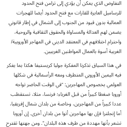
التفاوض الذي يمكن أن يؤدي إلى تزامن فتح الحدود
للرساميل العابرة للقارات مع فتح الحدود أيضا للهجرات
العمالية بدون قيود من الجنوب إلى الشمال في إطار قانوني
يضمن لهم العدالة والمساواة والحقوق الثقافية والروحية،
واحترام اختلافهم في المعتقد الديني في المهاجر الأوروبية/
الغربية أسوة بالعمال المواطنين الغربيين.
في هذا السياق تذكرنا المفكرة جوليا كريستيفا هكذا بما يفكر
فيه اليمين الأوروبي المتطرف ومعه الرأسمالية في شكلها
العولمي بخصوص المهاجرين: “في الوقت الحاضر تواجه
أوروبا ضغطا كبيراً من قبل الغرباء؛ فرنسا، مثلا، تستقطب
عددا كبيراً من المهاجرين، وخاصة من بلدان شمال إفريقيا،
أما إنجلترا فإن بها مهاجرين أتوا من بلدان أخرى. إن أوروبا
تشعر بأنها مهددة من طرف هذه البلدان”. ومن جهتها تقترح