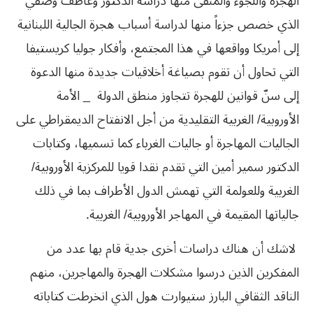
الهجرة واللجوء والمنفى منها دراسة الدكتور وعاطف وصفي
الذي خصص جزءاً منها لدراسة أسباب هجرة الجالية اللبنانية
إلى أمريكا وواقعها في هذا المجتمع، وأفكار جوليا كريستيفا
التي تحاول أن تقوم بصياغة أخلاقيات جديدة منها الدعوة
إلى سنّ قوانين للهجرة تتجاوز منطق الدولة
_
الأمة
الأوروبية/ الغربية التقليدية من أجل الانفتاح الديمقراطي على
الجاليات المهاجرة أو جاليات الغرباء كما تسميها، وكتابات
الدكتور سمير أمين التي تقدم نقدا قويا للمركزية الأوروبية/
الغربية وللعولمة التي تهمش الدول الأطراف بما في ذلك
جالياتها المقيمة في المهاجر الأوروبية/ الغربية.
لاشك أن هناك دراسات أخرى جدية قام بها عدد من
المفكرين الذين درسوا مشكلات الهجرة والمهاجرين، منهم
الناقد الثقافي البارز ستيوارت هول الذي انخرطت كتاباته