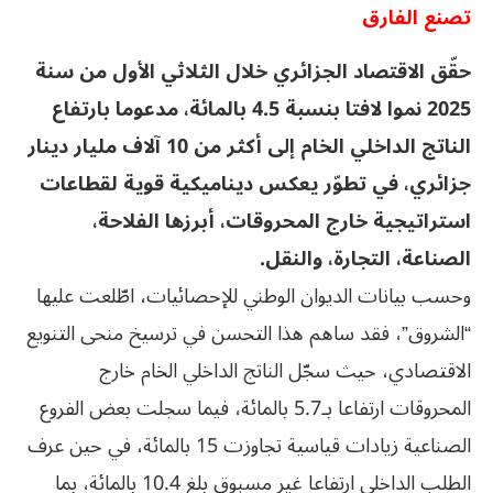
تصنع الفارق
حقّق الاقتصاد الجزائري خلال الثلاثي الأول من سنة
2025 نموا لافتا بنسبة 4.5 بالمائة، مدعوما بارتفاع
الناتج الداخلي الخام إلى أكثر من 10 آلاف مليار دينار
جزائري، في تطوّر يعكس ديناميكية قوية لقطاعات
استراتيجية خارج المحروقات، أبرزها الفلاحة،
الصناعة، التجارة، والنقل.
وحسب بيانات الديوان الوطني للإحصائيات، اطّلعت عليها
“الشروق”، فقد ساهم هذا التحسن في ترسيخ منحى التنويع
الاقتصادي، حيث سجّل الناتج الداخلي الخام خارج
المحروقات ارتفاعا بـ5.7 بالمائة، فيما سجلت بعض الفروع
الصناعية زيادات قياسية تجاوزت 15 بالمائة، في حين عرف
الطلب الداخلي ارتفاعا غير مسبوق بلغ 10.4 بالمائة، بما