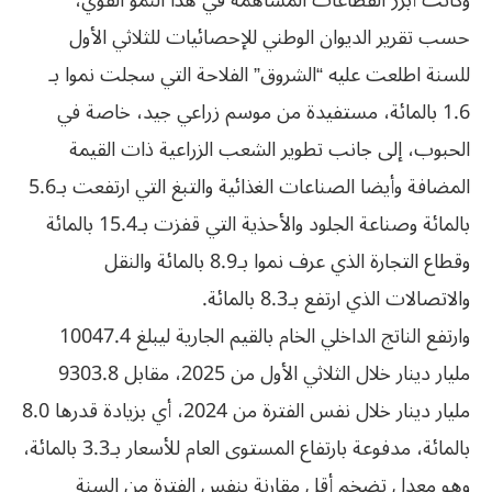
وكانت أبرز القطاعات المساهمة في هذا النمو القوي،
حسب تقرير الديوان الوطني للإحصائيات للثلاثي الأول
للسنة اطلعت عليه “الشروق” الفلاحة التي سجلت نموا بـ
1.6 بالمائة، مستفيدة من موسم زراعي جيد، خاصة في
الحبوب، إلى جانب تطوير الشعب الزراعية ذات القيمة
المضافة وأيضا الصناعات الغذائية والتبغ التي ارتفعت بـ5.6
بالمائة وصناعة الجلود والأحذية التي قفزت بـ15.4 بالمائة
وقطاع التجارة الذي عرف نموا بـ8.9 بالمائة والنقل
والاتصالات الذي ارتفع بـ8.3 بالمائة.
وارتفع الناتج الداخلي الخام بالقيم الجارية ليبلغ 10047.4
مليار دينار خلال الثلاثي الأول من 2025، مقابل 9303.8
مليار دينار خلال نفس الفترة من 2024، أي بزيادة قدرها 8.0
بالمائة، مدفوعة بارتفاع المستوى العام للأسعار بـ3.3 بالمائة،
وهو معدل تضخم أقل مقارنة بنفس الفترة من السنة