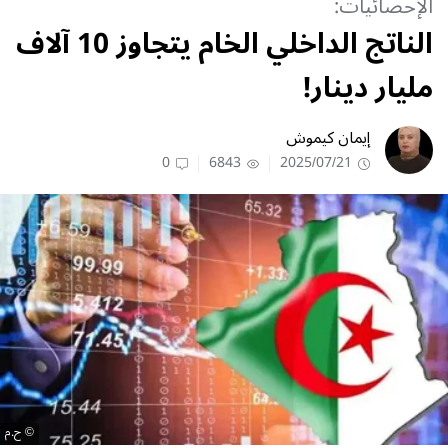
الإحصائيات:
الناتج الداخلي الخام يتجاوز 10 آلاف
مليار دينار!
إيمان كيموش
0
6843
2025/07/21
ح.م