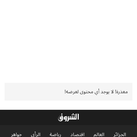
معذرة! لا يوجد أي محتوى لعرضه!
الجزائر
العالم
اقتصاد
رياضة
الرأي
جواهر