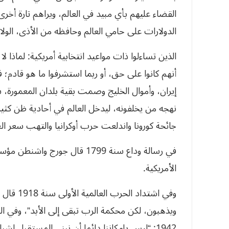
القضاء عليهم بأي مبيد في العالم، ويراهم تارة أخرى 
الدولارات على حامي العالم وحافظه من الأذى، الولاي
الذين تساءلوا ذات مواعيد انتخابية أمريكية: لماذا ل
أنهم كانوا على حق، أو ربما استشرفوا ما هو قادم؛
إيران، وأموال الخليج وصمت بقية بلدان المعمورة، 
نهجه من يخلفونه، ليدخل العالم في أحادية ظن كثي
جائحة كورونا واندلعت حرب أوكرانيا والتهب سعر ا
في رسالة وداع سنة 1799 قال جو
الأمريكية.
وفي اشتدا
ويذهبون، لكن محكمة الرب تبقى إلى الأبد”، وفي الح
1942: “ليس بإمكاننا دائما أن نبني المستقبل لشبابنا، لكن يمكننا بناء شبابنا من أجل المستقبل”.