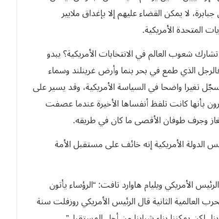
جبابرة، لا يمكن القضاء عليهم إلا بإغداق ملايير
ات المتحدة الأمريكية.
ا تشارك شعوب العالم في الانتخابات الأمريكية؟ يبدو
 فالرجل الذي طمع في بحر بنما وأرض غرينلند وسماء
سجّل تغيرا واضحا في السياسة الأمريكية، وقد يسير على
رون بأنها كانت تلفظ أنفساها الأخيرة عندما عصفت
لغاز وجرف طوفان الأقصى ما كان في طريقه.
رج واشنطن مؤسس الدولة الأمريكية إنه خائف على مستقبل الأمة
د الحرب العالمية الأولى سنة 1918 قال الرئيس الأمريكي ويليام هاوارد تافت: “الرؤساء يأتون
رب العالمية الثانية قال الرئيس الأمريكي روزفلت سنة