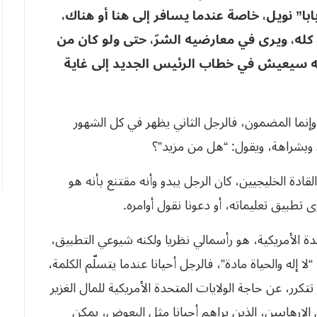
با” نويل، خاصة عندما يسافر إلى هنا أو هناك،
كله، ويرى في معارضيه الشرّ، حتى ولو كان من
أنه سيعيش في خطاب الرئيس الجديد إلى غاية
، وإنما المضمون، فالرجل الثاني يظهر في كل الشهور
أخذ وبشراهة، ويقول: “هل من مزيد”؟
ادة الخليجيين، كان الرجل يبدو وأنه مقتنع بأنه هو
 تطبيق تعليماته، أو دعونا نقول أوامره.
دة الأمريكية، هو رأسمالي نظريا ولكنه شيوعي التطبيق،
 إله والحياة مادة”، فالرجل أحيانا عندما يتسلّم الكلمة،
رر، عن حاجة الولايات المتحدة الأمريكية للمال الغزير
الإرهابيين، الذين يراهم أحيانا مثل البعوض، يمكن