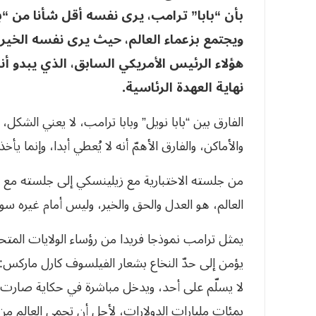
بأن “بابا” ترامب، يرى نفسه أقل شأنا من “با
ويجتمع بزعماء العالم، حيث يرى نفسه الخير 
هؤلاء الرئيس الأمريكي السابق، الذي يبدو 
نهاية العهدة الرئاسية.
الفارق بين “بابا نويل” وبابا ترامب، لا يعني الشكل
والأماكن، والفارق الأهمّ أنه لا يُعطي أبدا، وإنما ي
من جلسته الاختبارية مع زيلينسكي إلى جلسته مع الق
العالم، هو العدل والحق والخير، وليس أمام غيره سوى
يمثل ترامب نموذجا فريدا من رؤساء الولايات المتح
يؤمن إلى حدّ النخاع بشعار الفيلسوف كارل ماركس: “لا
لا يسلّم على أحد، ويدخل مباشرة في حكاية صارت تتك
بمئات مليارات الدولارات، لأجل أن تحمي العالم من 