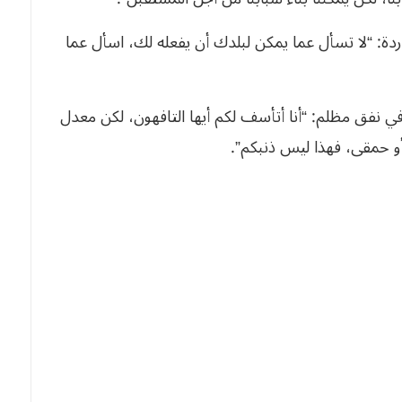
1961 في عز الحرب الباردة: “لا تسأل عما يمكن لبلدك أن يفعله لك، اسأل عما
 سنة 2025: والعالم يدخل في نفق مظلم: “أنا أتأسف لكم أيها التافهون، لكن معدل
 أو حمقى، فهذا ليس ذنبكم”.