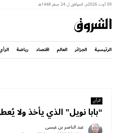
09 أوت 2026م, الموافق ل 24 صفر 1448هـ
الرئيسية
الجزائر
العالم
اقتصاد
رياضة
الرأي
الرأي
“بابا نويل” الذي يأخذ ولا يُعط
عبد الناصر بن عيسى