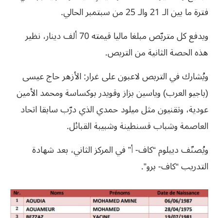
فترة ما بين الـ 21 والـ 25 من سبتمبر الحالي.
ويدفع كل متربّص مبلغا ماليا قيمته 70 ألف دينار، نظير
هذه الحصة الثانية من التربص.
ويُشارك في التربص لاعبون على غرار: الأزهر حاج عيسى
(باجيو العرب) وياسين بزاز وقويدر بوكساسة ومحمد الأمين
عودية، وتقنيون مثل ميلود حمدي الذي درّب سابقا اتحاد
العاصمة وشباب قسنطينة وشبيبة القبائل.
ويُصنّف ديبلوم “كاف- أ” في المركز الثاني، بعد شهادة
التدريب “كاف- برو”.