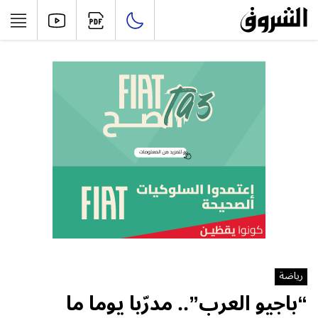
رياضة
“باجيو العرب”.. مدرّبا يوما ما