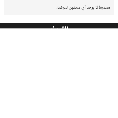
معذرة! لا يوجد أي محتوى لعرضه!
الجزائر
العالم
اقتصاد
رياضة
الرأي
جواهر
منوعات
إنفوجرافيك
الشروق News
الشروق TV
الشروق العربي
مجلة الشروق العربي
البث الحي
عاجل
الاستفتاءات
سياسة الخصوصية
الإشهار