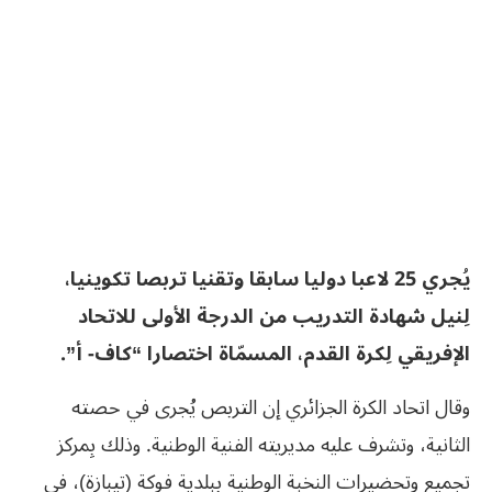
يُجري 25 لاعبا دوليا سابقا وتقنيا تربصا تكوينيا،
لِنيل شهادة التدريب من الدرجة الأولى للاتحاد
الإفريقي لِكرة القدم، المسمّاة اختصارا “كاف- أ”.
وقال اتحاد الكرة الجزائري إن التربص يُجرى في حصته
الثانية، وتشرف عليه مديريته الفنية الوطنية. وذلك بِمركز
تجميع وتحضيرات النخبة الوطنية بِبلدية فوكة (تيبازة)، في