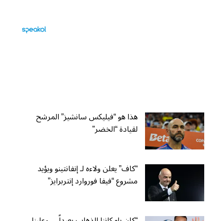
هذا هو “فيليكس سانشيز” المرشح
لقيادة “الخضر”
“كاف” يعلن ولاءه لـ إنفانتينو ويؤيد
مشروع “فيفا فوروارد إنتربرايز”
“كان بإمكاننا الذهاب بعيداً… وعلينا