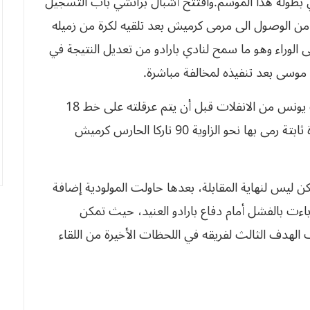
ي بطولة هذا الموسم.وافتتح أشبال براتشي باب التسجيل
 الوصول الى مرمى كرميش بعد تلقيه لكرة من زميله
الوراء وهو ما سمح لنادي بارادو من تعديل النتيجة في
موسى بعد تنفيذه لمخالفة مباشرة.
المرحلة الثانية انطلقت المولودية في الهجوم مكنت يونس من الانفلات قبل أن يتم عرقلته على خط 18
متر، متيحا الفرصة لباجي من الثأر للمولودية من كرة ثابتة رمى بها نحو الزاوية 90 تاركا الحارس كرميش
كن ليس لنهاية المقابلة، بعدها حاولت المولودية إضافة
ءت بالفشل أمام دفاع بارادو العنيد، حيث تمكن
لهدف الثالث لفريقه في اللحظات الأخيرة من اللقاء