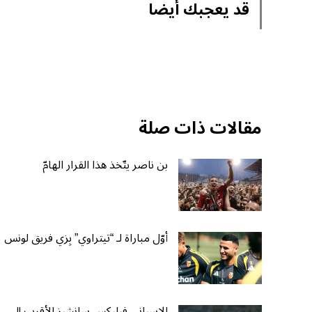
قد يعجبك أيضا
مقالات ذات صلة
بن ناصر يتّخذ هذا القرار الهامّ
أوّل مباراة لـ “تيتراوي” بِزي فريق لونس
الإسباني فيليكس سانشيز الأقرب إلى