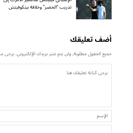
تدريب “الخضر” وخلافة بيتكوفيتش
أضف تعليقك
جميع الحقول مطلوبة, ولن يتم نشر بريدك الإلكتروني. يرجى منك