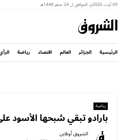
09 أوت 2026م, الموافق ل 24 صفر 1448هـ
الرئيسية
الجزائر
العالم
اقتصاد
رياضة
الرأي
رياضة
بارادو تبقي شبحها الأسود على
الشروق أونلاين