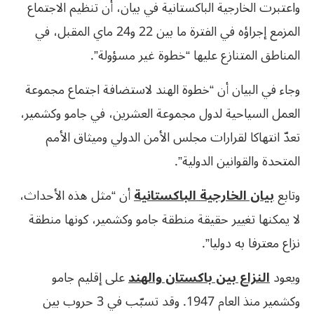
واعتبرت الخارجية الباكستانية في بيان، أن تنظيم الاجتماع
المزمع إجراؤه في الفترة ما بين 22 و24 ماي المقبل، في
المناطق المتنازع عليها “خطوة غير مسؤولة”.
وجاء في البيان أن “خطوة الهند لاستضافة اجتماع مجموعة
العمل السياحية لدول مجموعة العشرين، في جامو وكشمير،
تعدّ انتهاكا لقرارات مجلس الأمن الدولي وميثاق الأمم
المتحدة والقوانين الدولية”.
وتابع
بيان الخارجية الباكستانية
أن “مثل هذه الأحداث،
لا يمكنها تغيير حقيقة منطقة جامو وكشمير، كونها منطقة
نزاع معترفا به دوليا”.
ويعود
النزاع بين باكستان والهند
على إقليم جامو
وكشمير منذ العام 1947. وقد تسبّب في 3 حروب بين