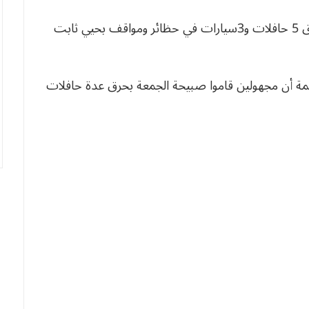
وحسب ما أكدته إذاعة سطيف الجهوية فقد تم حرق 5 حافلات و3سيارات في حظائر ومواقف بحيي ثابت
مة أن مجهولين قاموا صبيحة الجمعة بحرق عدة حافلات